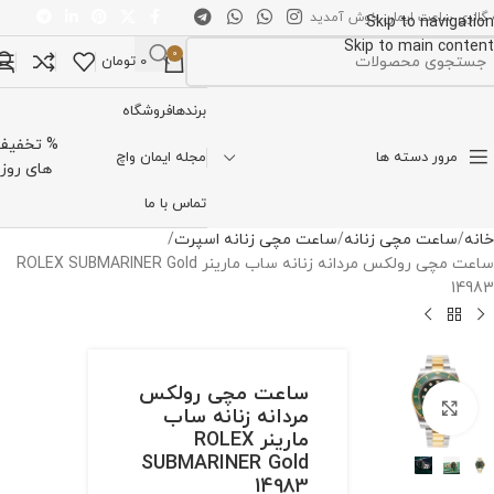
 گالری ساعت ایمان خوش آمدید
Skip to navigation
Skip to main content
0
0
تومان
تخاب دسته بندی
برندها
فروشگاه
% تخفیف
مرور دسته ها
مجله ایمان واچ
های روز
تماس با ما
خانه
ساعت مچی زنانه
ساعت مچی زنانه اسپرت
ساعت مچی رولکس مردانه زنانه ساب مارینر ROLEX SUBMARINER Gold
14983
ساعت مچی رولکس
برای بزرگنمایی کلیک کنید
مردانه زنانه ساب
مارینر ROLEX
SUBMARINER Gold
14983