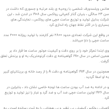
هانس ویلسدورف شخصی با روحیه ی بلند مرتبه و جسوری که داشت در
سن 24 سالگی ، بنیان گذار کمپانی رولکس سال 1908 در لندن شد ، این
شرکت بدلیل تولید و توزیع ساعت مچی های رولکس ، نمایندگی های
بسیاری را در اکثر نقاط جهان راه اندازی کرد .
در واقع این شرکت تعدادی حدود 2800 نفر کارمند با تولید روزانه 2000 عدد
ساعت مچی را دارا میباشد .
وی ابتدا تمرکز خود را بر روی دقت و کیفیت موتور ساعت ها قرار داد بر
همین اساس در سال 1910 گواهینامه ی دقت کرنومتریک به او و برندش تعلق
گرفت .
همچنین در سال 1914 گواهینامه ی دقت A را از رصد خانه ی بریتانیای کبیر
به او اعطا گردید .
و در ادامه به ضد آب بودن ساعت ها توجه خاصی نشان داد ، بنابراین در
سال 1926 اولین ساعت مچی ضد آب و ضد گرد و غبار را نیز تولید و توزیع
کرد .
کمپانی رولکس کیفیتی بی نظیر و بی همتایی را به ثبت رسانده است ، به