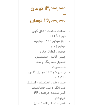
13,000,000
تومان
–
26,000,000
تومان
اصالت ساخت : های کپی
درجه A+++
نوع موتور : تک موتوره
موتور ژاپن
موتور : کوارتز باتری
جنس قاب : استینلس
استیل ضد زنگ و ضد
حساسیت
جنس شیشه : مینرال گلس
با کیفیت
جنس بند : استینلس استیل
ضد زنگ و ضد حساسیت
قطر صفحه مردانه : 44
میلیمتر
قطر صفحه زنانه : سایز