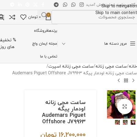
 گالری ساعت ایمان خوش آمدید
Skip to navigation
Skip to main content
0
0
تومان
تخاب دسته بندی
برندها
فروشگاه
% تخفیف
مرور دسته ها
مجله ایمان واچ
های روز
تماس با ما
خانه
ساعت مچی زنانه
ساعت مچی زنانه اسپرت
ساعت مچی زنانه اودمار پیگه Audemars Piguet Offshore J79963
ساعت مچی زنانه
برای بزرگنمایی کلیک کنید
اودمار پیگه
Audemars Piguet
Offshore J79963
16,200,000
تومان