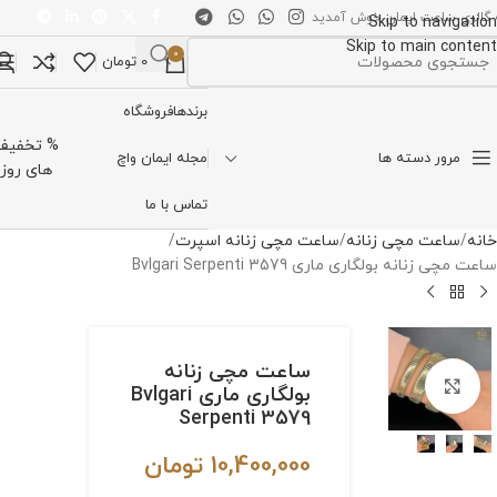
 گالری ساعت ایمان خوش آمدید
Skip to navigation
Skip to main content
0
0
تومان
تخاب دسته بندی
برندها
فروشگاه
% تخفیف
مرور دسته ها
مجله ایمان واچ
های روز
تماس با ما
خانه
ساعت مچی زنانه
ساعت مچی زنانه اسپرت
ساعت مچی زنانه بولگاری ماری Bvlgari Serpenti 3579
ساعت مچی زنانه
برای بزرگنمایی کلیک کنید
بولگاری ماری Bvlgari
Serpenti 3579
10,400,000
تومان