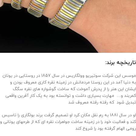
تاریخچه برند:
موسس این شرکت سوتیریو وولگاریس در سال 1857 در روستایی در یونان
به دنیا آمد در این روستا مردمانش در زمینه نقره کاری معروف بودن و
ایشان این هنر را از پدرش آموخت که ساخت گوشواره های نقره سگگ
کمربند و… مهارت بسیاری داشت و توانسته بود به یک کار آفرین واقعی
تبدیل شود که رفته رفته معروف شد
او در سال 1881 به رم نقل مکان کرد او تصمیم گرفت برند بولگاری را تاسیس
کند و فعالیت خود را در زمینه ساخت جواهرات نقره ای که از طرحهای یونانی و
رومی الهام گرفته بود را شروع کند