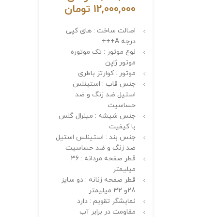
12,000,000
تومان
اصالت ساخت : های کپی
درجه A+++
نوع موتور : تک موتوره
موتور ژاپن
موتور : کوارتز باطری
جنس قاب : استینلس
استیل ضد زنگ و ضد
حساسیت
جنس شیشه : مینرال گلس
با کیفیت
جنس بند : استینلس استیل
ضد زنگ و ضد حساسیت
قطر صفحه مردانه : 36
میلیمتر
قطر صفحه زنانه : دو سایز
28و 32 میلیمتر
نمایشگر تقویم : دارد
مقاومت در برابر آب