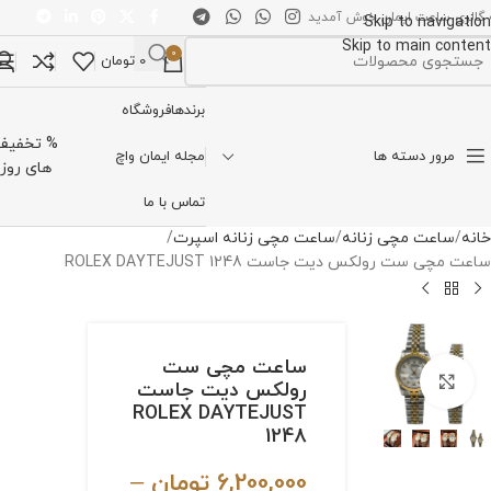
 گالری ساعت ایمان خوش آمدید
Skip to navigation
Skip to main content
0
0
تومان
تخاب دسته بندی
برندها
فروشگاه
% تخفیف
مرور دسته ها
مجله ایمان واچ
های روز
تماس با ما
خانه
ساعت مچی زنانه
ساعت مچی زنانه اسپرت
ساعت مچی ست رولکس دیت جاست ROLEX DAYTEJUST 1248
ساعت مچی ست
برای بزرگنمایی کلیک کنید
رولکس دیت جاست
ROLEX DAYTEJUST
1248
6,200,000
تومان
–