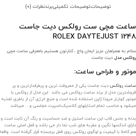
توضیحات
توضیحات تکمیلی
برند
نظرات (0)
ساعت مچی ست رولکس دیت جاست
ROLEX DAYTEJUST 1248
سلام به همراهان عزیز ایمان واچ ، کنارتون هستیم بامعرفی ساعت مچی
رولکس مدل
دیت جاست
موتور و طراحی ساعت:
ساعت رولکس
دیت جاست یکی از معروفت ترین و پرطرفدارترین و پر
فروشترین مدل از برند ساعت رولکس می باشد. این مدل از رولکس با
موتور کوارتز میوتا ژاپن استفاده شده است و منبع انرژی آن از باطری تغذیه
میشود و مناسب تمام استایلهای کلاسیک،اسپرت مجلسی و… میباشد.
بدنه و جنس قاب این ساعت استیل و ضد حساسیت و رنگ آن ثابت است و
دارای اندکسها نگین و عقربه های شب نما دار می باشد و قفل اصلی ساعت
هم کاملا با کیفیت و لوگوی رولکس روی قفل برجسته قرار گرفته است واقعا