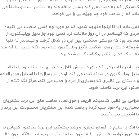
تیساندر به وضوح می دانست که این مرد با ساعت های شیک، بی نظیر و
کلاسیکی که به دست می کند بسیار علاقه مند به استایل است و دقیقا می
داند که از ساعت خود چه چیزهایی را می خواهد.
نمی دانم آیا تا اینجا متوجه شدید که در مورد چه کسی صحبت می کنیم؟
مردی که تیساندر در آن روز ملاقات کرد کسی نبود جز دنیل ویلینگتون. از
همانجا بود که دوستی محکمی بین این دو شکل گرفت و تیساندر نه تنها
شیفته داستان های شگفت انگیز ویلینگتون شده بود بلکه بسیار علاقه مند
به سبک مد بی نظیر و کلاسیک او شده بود.
تیساندر با احترامی که برای دوستش قائل بود در نهایت برند خود را با نام
دنیل ویلینگتون در سوئد ثبت می کند. او در این سال‌ها با استایل فوق العاده
و داستان بی نظیری که بسیاری از افراد را جذب می کند، هرگز نگذاشته از
شکوه این برند کاسته شود.
طراحی بی نظیر، کلاسیک، ظریف و فوق‌العاده ساعت های این برند مشتریان
بسیاری را به خود جلب کرده و باعث شده این مشتریان محصولات این برند را
با اشتیاق دنبال کنند.
با اتکا بر تبلیغ در فضای مجازی و رشد چشمگیر این برند سوئدی، کمپانی تا
به امروز توانسته بیش از 6 میلیون ساعت بفروش برساند و 70میلیون دلار