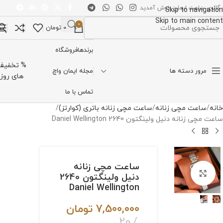
 گالری ساعت ایمان خوش آمدید
Skip to navigation
Skip to main content
0
0
تومان
تخاب دسته بندی
برندها
فروشگاه
% تخفیف
مرور دسته ها
مجله ایمان واچ
های روز
تماس با ما
خانه
ساعت مچی زنانه
ساعت مچی زنانه باتری (کوارتز)
ساعت مچی زنانه دنیل ولینگتون 2640 Daniel Wellington
ساعت مچی زنانه
برای بزرگنمایی کلیک کنید
دنیل ولینگتون 2640
Daniel Wellington
7,500,000
تومان
20