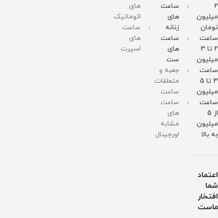
آب
آب
آب
34میلی
2
ساعت
های
متر
میلیون
های
اتوماتیک
مقاومت
در
تومان
زنانه
ساعت
برابر
ساعت
ساعت
های
آب
2 تا 3
های
اسپرت
میلیون
ست
ساعت
جعبه و
3 تا 5
متعلقات
میلیون
ساعت
ساعت
ساعت
از 5
های
میلیون
مشابه
به بالا
اورجینال
اعتماد
شما
افتخار
ماست