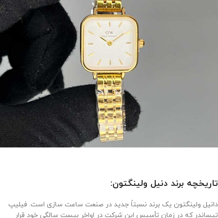
تاریخچه برند دنیل ولینگتون:
دانیل ولینگتون یک برند نسبتاً جدید در صنعت ساعت سازی است. فیلیپ
تیساندر که در زمان تأسیس این شرکت در اواخر بیست سالگی خود قرار