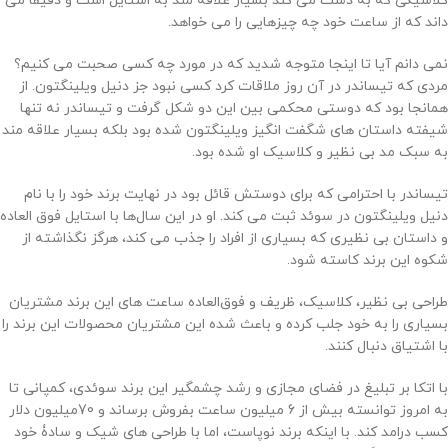
کلاسیکی که به دست می کند بسیار علاقه مند به استایل است و دقیقا می
داند که از ساعت خود چه چیزهایی را می خواهد.
نمی دانم آیا تا اینجا متوجه شدید که در مورد چه کسی صحبت می کنیم؟
مردی که تیساندر در آن روز ملاقات کرد کسی نبود جز دنیل ویلینگتون. از
همانجا بود که دوستی محکمی بین این دو شکل گرفت و تیساندر نه تنها
شیفته داستان های شگفت انگیز ویلینگتون شده بود بلکه بسیار علاقه مند
به سبک مد بی نظیر و کلاسیک او شده بود.
تیساندر با احترامی که برای دوستش قائل بود در نهایت برند خود را با نام
دنیل ویلینگتون در سوئد ثبت می کند. او در این سال‌ها با استایل فوق العاده
و داستان بی نظیری که بسیاری از افراد را جذب می کند، هرگز نگذاشته از
شکوه این برند کاسته شود.
طراحی بی نظیر، کلاسیک، ظریف و فوق‌العاده ساعت های این برند مشتریان
بسیاری را به خود جلب کرده و باعث شده این مشتریان محصولات این برند را
با اشتیاق دنبال کنند.
با اتکا بر تبلیغ در فضای مجازی و رشد چشمگیر این برند سوئدی، کمپانی تا
به امروز توانسته بیش از 6 میلیون ساعت بفروش برساند و 70میلیون دلار
کسب درامد کند. با اینکه برند نوپاست، اما با طراحی های شیک و سادۀ خود