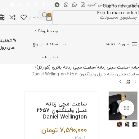
 گالری ساعت ایمان خوش آمدید
Skip to navigation
Skip to main content
0
0
تومان
تخاب دسته بندی
برندها
فروشگاه
% تخفیف
مرور دسته ها
مجله ایمان واچ
های روز
تماس با ما
خانه
ساعت مچی زنانه
ساعت مچی زنانه باتری (کوارتز)
ساعت مچی زنانه دنیل ولینگتون 2657 Daniel Wellington
ساعت مچی زنانه
برای بزرگنمایی کلیک کنید
دنیل ولینگتون 2657
Daniel Wellington
7,590,000
تومان
20