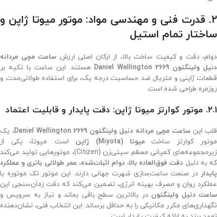
۲. قدرت فنی و مهندسی مواد: موتور میوتا ژاپن و
ساختار تمام استیل
دوام، دقت و کیفیت ساخت بالا، از ارکان اصلی ارزش
ساعت مچی مردانه
دنیل ولینگتون 2669 Daniel Wellington
هستند. این ساعت با تکیه بر
قطعات ژاپنی و متریال ضد حساسیت درجه یک، برای استفاده طولانی‌مدت و
روزمره طراحی شده است.
۲.۱. موتور کوارتز میوتا ژاپن: دقت پایدار و قابلیت اعتماد
قلب این
ساعت مچی مردانه دنیل ولینگتون 2669 Daniel Wellington
، یک
وتور کوارتز ساخت
میوتا (Miyota) ژاپن
است. میوتا، یکی از
زیرمجموعه‌های کمپانی معظم سیتی‌زن (Citizen)، موتورهایی تولید می‌کند
که به دلیل
دقت فوق‌العاده بالا، دوام اثبات‌شده، عمر طولانی باتری و عملکرد
پایدار
در صنعت ساعت‌سازی شهرت جهانی دارند. این موتور تک موتوره با
عملکرد روان و مصرف بهینه انرژی، تضمین می‌کند که دقت زمان‌سنجی این
اعت دنیل ولینگتون
در بالاترین سطح باقی بماند و نیاز به سرویس و
نگهداری‌های مکرر مکانیکی را به حداقل برساند. این انتخاب فنی، نشان‌دهنده
تعهد برند به ارائه کیفیت پایدار است.