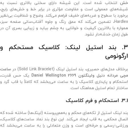
خش
انتخاب شده است. این شیشه دارای سختی بالاتری نسبت به
شیشه‌های معمولی است و مقاومت مؤثری در برابر خط و خش‌های رایج،
برخورد با سطوح و ضربه‌های خفیف فراهم می‌کند. وضوح و شفافیت بی‌نظیر
Hardlex، تضمین می‌کند که عمق رنگ و جلوه آفتاب‌سانی صفحه سبز،
همواره با بالاترین کیفیت و خوانایی به چشم بیاید و زیبایی بصری آن در
طول زمان خدشه‌دار نشود.
۳. بند استیل لینک: کلاسیک مستحکم و
ارگونومی
رخلاف مدل‌های حصیری، بند استیل لینک (Solid Link Bracelet) در
ساعت
چی مردانه دنیل ولینگتون 2669 Daniel Wellington
یک حس قدرت،
استحکام و پایداری کلاسیک را به ساعت می‌بخشد که کاملاً با قاب گرد و
ساختار تمام استیل هماهنگ است.
۳.۱. استحکام و فرم کلاسیک
بند لینک استیل از تکه‌های محکم و به‌هم‌پیوسته (لینک‌ها) ساخته شده که
اتصال محکمی به قاب ایجاد می‌کند. این نوع بند نماد ساعت‌های کلاسیک،
ورزشی-رسمی و حرفه‌ای است و وزن متعادلی را به ساعت می‌بخشد که