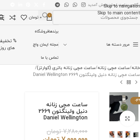
 گالری ساعت ایمان خوش آمدید
Skip to navigation
Skip to main content
0
0
تومان
تخاب دسته بندی
برندها
فروشگاه
% تخفیف
مرور دسته ها
مجله ایمان واچ
های روز
تماس با ما
خانه
ساعت مچی زنانه
ساعت مچی زنانه باتری (کوارتز)
ساعت مچی زنانه دنیل ولینگتون 2669 Daniel Wellington
-4
ساعت مچی زنانه
دنیل ولینگتون 2669
Daniel Wellington
برای بزرگنمایی کلیک کنید
7,280,000
تومان
7,000,000
تومان