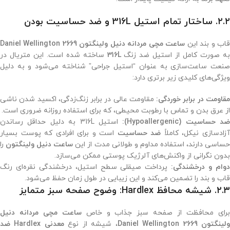
۲.۲. ساختار تمام استیل 316L و ضد حساسیت بودن
اب و بند این
ساعت مچی مردانه دنیل ولینگتون 2669 Daniel Wellington
ه صورت کامل از استیل ضد زنگ
316L
ساخته شده است. این متریال در
صنعت ساعت‌سازی به عنوان “استیل جراحی” شناخته می‌شود و به دلیل
ویژگی‌های کلیدی زیر برتری دارد:
قاومت در برابر خوردگی:
مقاومت عالی در برابر زنگ‌زدگی، اکسید شدن ناشی
از عرق بدن و تماس با رطوبت محیطی، که برای استفاده روزانه ضروری است.
ضد حساسیت (Hypoallergenic):
استیل 316L به دلیل حداقل رساندن
زادسازی نیکل، کاملاً
ضد حساسیت
است و برای افرادی که پوست بسیار
ساسی دارند، استفاده مداوم و طولانی مدت از این
ساعت دنیل ولینگتون
را
بدون نگرانی از واکنش‌های آلرژیک پوستی ممکن می‌سازد.
وام و درخشندگی:
پرداخت صیقلی سطح استیل، درخشندگی نقره‌ای رنگ
قاب و بند را تضمین می‌کند و این زیبایی در طول زمان حفظ می‌شود.
۲.۳. شیشه محافظ Hardlex: وضوح صفحه سبز متمایز
رای محافظت از صفحه سبز جذاب و خاص
ساعت مچی مردانه دنیل
لینگتون 2669 Daniel Wellington
، شیشه از نوع
معدنی Hardlex ضد