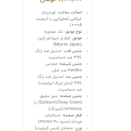
اصالت ساخت:
اورجینال
شرکتی (های‌کپی با کیفیت
A+++)
نوع موتور:
تک موتوره
موتور:
کوارتز میوتای ژاپن
(Miyota Japan)
جنس قاب:
استیل ضد زنگ
316L ضد حساسیت
جنس شیشه:
معدنی
Hardlex ضد خش
جنس بند:
استیل ضد زنگ
316L (مدل لینک/براسلِت)
ضد حساسیت
جنس صفحه:
سبز عمیق
(Sunburst/Deep Green) با
luminous (شبرنگ)
قطر صفحه:
استاندارد
مردانه (حدود ۴۰-۴۲mm)
وزن:
متعادل (حس کیفیت)