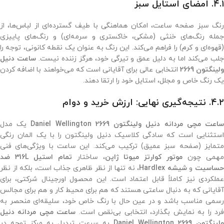
۴.۱. امضای استایل سبز
رنگ سبز صفحه ساعت، امکان هماهنگی با طیف گسترده‌ای از لباس‌ها، از
جمله رنگ‌های خنثی (مشکی، خاکستری و سرمه‌ای) و رنگ‌های پاییزی
(قهوه‌ای و کرم) را فراهم می‌کند. این رنگ به عنوان یک نقطه کانونی، توجه را
لب می‌کند اما به دلیل عمق و تیرگی خود، هرگز زننده نیست.
ساعت دنیل
لینگتون 2669
انتخابی عالی برای آقایانی است که می‌خواهند با اضافه کردن
یک رنگ خاص و مجلل، استایل خود را ارتقا دهند.
۴.۲. نتیجه‌گیری نهایی: ارزش خرید و دوام
اعت مچی مردانه دنیل ولینگتون 2669 Daniel Wellington
یک مدل
استثنایی است که سادگی کلاسیک دنیل ولینگتون را با یک المان رنگی
متمایز (صفحه سبز عمیق) ترکیب می‌کند. این ساعت با ویژگی‌های فنی
همی چون
موتور کوارتز میوتا ژاپن
، ساختار
تمام استیل 316L ضد
ساسیت
و
شیشه Hardlex
، نه تنها از نظر ظاهری جذاب است، بلکه از نظر
عملکردی نیز کاملاً قابل اعتماد است. این محصول اورجینال شرکتی، برای
آقایانی که به دنبال ساعتی هستند که هم برای محیط کار و هم برای مجالس
رسمی مناسب باشد و در عین حال با رنگ خاص خود، سلیقه‌ای منحصر به
رد را به نمایش بگذارد، انتخابی بی‌نقص است.
ساعت مچی مردانه دنیل
لینگتون 2669 Daniel Wellington
به سرعت تبدیل به مرکز توجه در