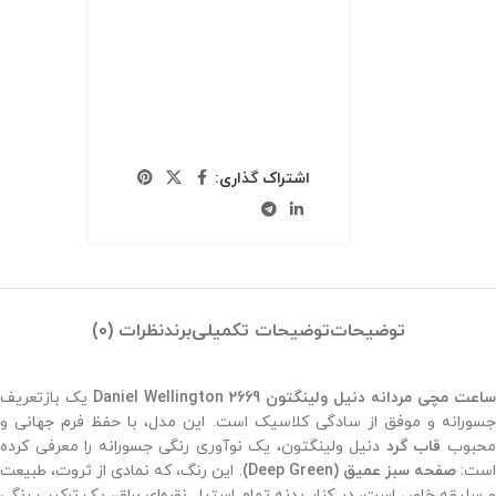
اشتراک گذاری:
توضیحات
توضیحات تکمیلی
برند
نظرات (0)
ساعت مچی مردانه دنیل ولینگتون 2669 Daniel Wellington
یک بازتعریف
جسورانه و موفق از سادگی کلاسیک است. این مدل، با حفظ فرم جهانی و
حبوب
قاب گرد
دنیل ولینگتون، یک نوآوری رنگی جسورانه را معرفی کرده
ست:
صفحه سبز عمیق (Deep Green)
. این رنگ، که نمادی از ثروت، طبیعت
و سلیقه خاص است، در کنار بدنه تمام استیل نقره‌ای براق، یک ترکیب رنگی