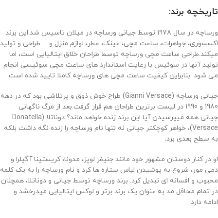
تاریخچه برند:
ورساچه در سال 1978 توسط جیانی ورساچه در میلان تاسیس شد.این برند
اکسسوری، جواهرات، ساعت مچی، عینک، عطر، لوازم منزل و… طراحی و تولید
میکند.طراحی ساعت مچی ورساچه توسط طراحان خلاق ایتالیایی است، اما
تولید آنها در سوئیس با رعایت استاندارد های ساعت مچی سوئیسی انجام
می شود. بنابراین کیفیت ساعت مچی های ورساچه کاملا تایید شده است.
جیانی ورساچه (
Gianni Versace
) طراح خوش ذوق و پرتلاشی بود که در دهه
1980 و 1990 در لیست برترین طراحان هم قرار گرفت.بعد از مرگ ناگهانی
جیانی همه میپرسیدن آیا این برند زنده خواهد ماند؟ دوناتلا (
Donatella
Versace
)، خواهر کوچکتر جیانی نه تنها نام ورساچه را زنده نگه داشت بلکه
به سطح بعدی برد.
او در کنار دوستان مشهور خود مانند جنیفر لوپز، مدونا، کریستینا آگیلرا و
دمی مور، شروع به پوشیدن لباس ستاره ها کرد و نام ورساچه را به یک کلمه
محبوب و افسانه ای تبدیل کرد. برند ورساچه توسط جیانی و دوناتلا، همچنان
در تمام محافل مد به عنوان یک برند برتر و لوکس ایتالیایی میدرخشد و
ادامه دارد.