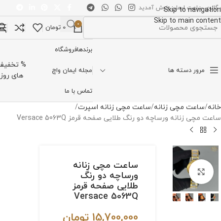
 گالری ساعت ایمان خوش آمدید
Skip to navigation
Skip to main content
0
0
تومان
تخاب دسته بندی
برندها
فروشگاه
% تخفیف
مرور دسته ها
مجله ایمان واچ
های روز
تماس با ما
خانه
ساعت مچی زنانه
ساعت مچی زنانه اسپرت
ساعت مچی زنانه ورساچه دو رنگ طلایی صفحه قرمز Versace 5063Q
ساعت مچی زنانه
برای بزرگنمایی کلیک کنید
ورساچه دو رنگ
طلایی صفحه قرمز
Versace 5063Q
15,700,000
تومان