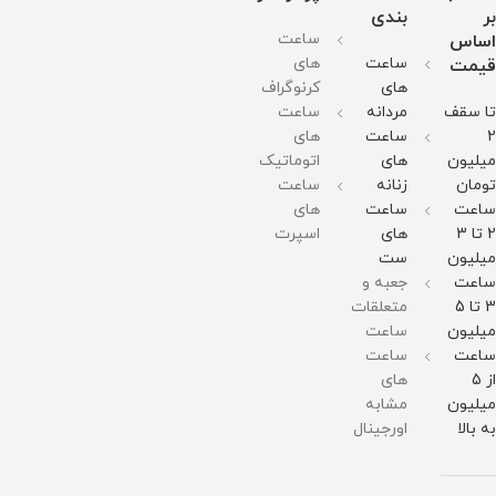
ضد
128
وزن :
128
128
بر
بندی
زنگ و
گرم
125
گرم
گرم
ضد
ساعت
اساس
مقاومت
گرم
مقاومت
مقاومت
حساسیت
در
مقاومت
در
در
ساعت
های
قیمت
قطر
برابر
در
برابر
برابر
صفحه
آب
برابر
آب
آب
های
کرنوگراف
: 43-
آب
تا سقف
مردانه
ساعت
34میلی
متر
2
ساعت
های
مقاومت
در
میلیون
های
اتوماتیک
برابر
تومان
زنانه
ساعت
آب
ساعت
ساعت
های
2 تا 3
های
اسپرت
میلیون
ست
ساعت
جعبه و
3 تا 5
متعلقات
میلیون
ساعت
ساعت
ساعت
از 5
های
میلیون
مشابه
به بالا
اورجینال