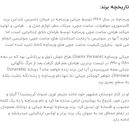
تاریخچه برند:
ورساچه در سال 1978 توسط جیانی ورساچه در میلان تاسیس شد.این برند
اکسسوری، جواهرات، ساعت مچی، عینک، عطر، لوازم منزل و… طراحی و تولید
میکند.طراحی ساعت مچی ورساچه توسط طراحان خلاق ایتالیایی است، اما
تولید آنها در سوئیس با رعایت استاندارد های ساعت مچی سوئیسی انجام
می شود. بنابراین کیفیت ساعت مچی های ورساچه کاملا تایید شده است.
جیانی ورساچه (
Gianni Versace
) طراح خوش ذوق و پرتلاشی بود که در دهه
1980 و 1990 در لیست برترین طراحان هم قرار گرفت.بعد از مرگ ناگهانی
جیانی همه میپرسیدن آیا این برند زنده خواهد ماند؟ دوناتلا (
Donatella
Versace
)، خواهر کوچکتر جیانی نه تنها نام ورساچه را زنده نگه داشت بلکه
به سطح بعدی برد.
او در کنار دوستان مشهور خود مانند جنیفر لوپز، مدونا، کریستینا آگیلرا و
دمی مور، شروع به پوشیدن لباس ستاره ها کرد و نام ورساچه را به یک کلمه
محبوب و افسانه ای تبدیل کرد. برند ورساچه توسط جیانی و دوناتلا، همچنان
در تمام محافل مد به عنوان یک برند برتر و لوکس ایتالیایی میدرخشد و
ادامه دارد.