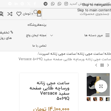
 گالری ساعت ایمان خوش آمدید
Skip to navigation
Skip to main content
0
0
تومان
تخاب دسته بندی
برندها
فروشگاه
% تخفیف
مرور دسته ها
مجله ایمان واچ
های روز
تماس با ما
خانه
ساعت مچی زنانه
ساعت مچی زنانه اسپرت
ساعت مچی زنانه ورساچه طلایی صفحه سفید Versace 5069Q
ساعت مچی زنانه
برای بزرگنمایی کلیک کنید
ورساچه طلایی صفحه
سفید Versace
5069Q
14,100,000
تومان