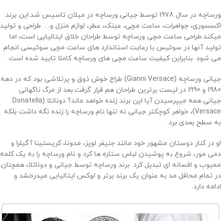
ورساچه در سال 1978 توسط جیانی ورساچه در میلان تاسیس شد.این برند
اکسسوری، جواهرات، ساعت مچی، عینک، عطر، لوازم منزل و… طراحی و تولید
میکند.طراحی ساعت مچی ورساچه توسط طراحان خلاق ایتالیایی است، اما
تولید آنها در سوئیس با رعایت استاندارد های ساعت مچی سوئیسی انجام
می شود. بنابراین کیفیت ساعت مچی های ورساچه کاملا تایید شده است.
جیانی ورساچه (
Gianni Versace
) طراح خوش ذوق و پرتلاشی بود که در دهه
1980 و 1990 در لیست برترین طراحان هم قرار گرفت.بعد از مرگ ناگهانی
جیانی همه میپرسیدن آیا این برند زنده خواهد ماند؟ دوناتلا (
Donatella
Versace
)، خواهر کوچکتر جیانی نه تنها نام ورساچه را زنده نگه داشت بلکه
به سطح بعدی برد.
او در کنار دوستان مشهور خود مانند جنیفر لوپز، مدونا، کریستینا آگیلرا و
دمی مور، شروع به پوشیدن لباس ستاره ها کرد و نام ورساچه را به یک کلمه
محبوب و افسانه ای تبدیل کرد. برند ورساچه توسط جیانی و دوناتلا، همچنان
در تمام محافل مد به عنوان یک برند برتر و لوکس ایتالیایی میدرخشد و
ادامه دارد.