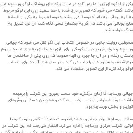
یکی از لوگوهای زیبا اما رمز آلود در میان برند های پوشاک، لوگو ورساچه می
باشد. گفته می شود که تصویر درج شده با خط سفید روی این لوگو مربوط
به الهه یونانی به نام “مدوسا” می باشد. مدوسا مربوط به یکی از افسانه
های یونانی می باشد که اگر به چشمان کسی نگاه کند، آن فرد تبدیل به
سنگ خواهد شد.
همچنین روایت جالبی در خصوص انتخاب این لگو نقل می شود که جیانی
ورساچه و خواهرش در دوران کودکی برای بازی به بناهای به جای مانده از روم
باستان رفته و در آن جا چهره ی الهه مدوسا که روی یکی از ساختمان ها
درج شده بوده، توجه او را جلب می کند و در سال های آینده برای انتخاب
لوگو برند اش، از این تصویر استفاده می کند.
جیانی ورساچه تا زمان مرگش، خود سمت رهبری این شرکت را برعهده
داشت. دوناتلا، خواهر او نایب رئیس شرکت و همچنین مسئول روش‌های
توزیع و پخش ورساچه بود.
سانتو ورساچه، برادر جیانی، به همراه دوست هم دانشگاهی خود، کلودیا
لوتی، شرکت مرکزی ورساچه را اداره می‌کرد. انتظار می‌رفت که این شرکت در
نیمه سال ۱۹۹۸ عمومی شود؛ بنابراین جیانی ورساچه، اندکی پیش از مرگش،