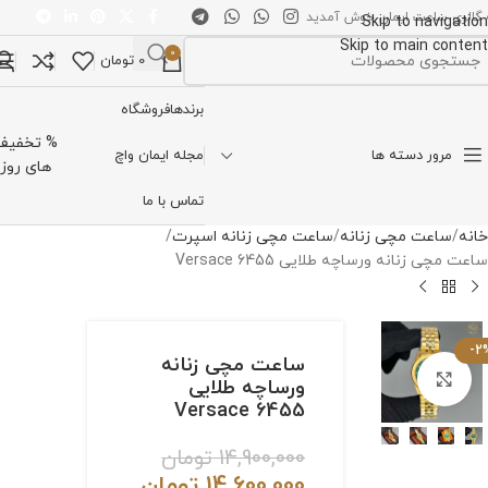
 گالری ساعت ایمان خوش آمدید
Skip to navigation
Skip to main content
0
0
تومان
تخاب دسته بندی
برندها
فروشگاه
% تخفیف
مرور دسته ها
مجله ایمان واچ
های روز
تماس با ما
خانه
ساعت مچی زنانه
ساعت مچی زنانه اسپرت
ساعت مچی زنانه ورساچه طلایی Versace 6455
-2
ساعت مچی زنانه
برای بزرگنمایی کلیک کنید
ورساچه طلایی
Versace 6455
14,900,000
تومان
14,600,000
تومان