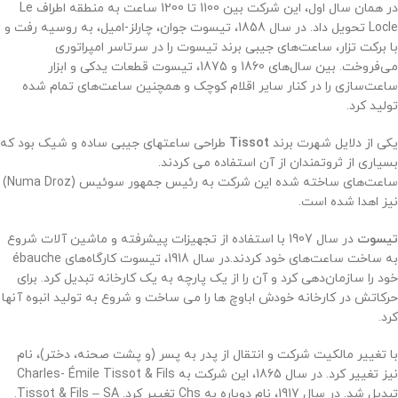
در همان سال اول، این شرکت بین 1100 تا 1200 ساعت به منطقه اطراف Le
Locle تحویل داد. در سال 1858، تیسوت جوان، چارلز-امیل، به روسیه رفت و
با برکت تزار، ساعت‌های جیبی برند تیسوت را در سرتاسر امپراتوری
می‌فروخت. بین سال‌های 1860 و 1875، تیسوت قطعات یدکی و ابزار
ساعت‌سازی را در کنار سایر اقلام کوچک و همچنین ساعت‌های تمام شده
تولید کرد.
یکی از دلایل شهرت برند
Tissot
طراحی ساعتهای جیبی ساده و شیک بود که
بسیاری از ثروتمندان از آن استفاده می کردند.
ساعت‌های ساخته شده این شرکت به رئیس جمهور سوئیس (Numa Droz)
نیز اهدا شده است.
تیسوت
در سال 1907 با استفاده از تجهیزات پیشرفته و ماشین آلات شروع
به ساخت ساعت‌های خود کردند.
در سال 1918، تیسوت کارگاه‌های ébauche
خود را سازمان‌دهی کرد و آن را از یک پارچه به یک کارخانه تبدیل کرد. برای
حرکاتش در کارخانه خودش اباوچ ها را می ساخت و شروع به تولید انبوه آنها
کرد.
با تغییر مالکیت شرکت و انتقال از پدر به پسر (و پشت صحنه، دختر)، نام
نیز تغییر کرد. در سال 1865، این شرکت به Charles- Émile Tissot & Fils
تبدیل شد. در سال 1917، نام دوباره به Chs تغییر کرد. Tissot & Fils – SA.