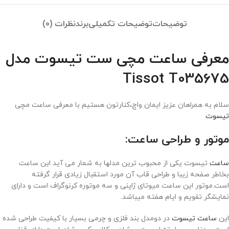
توضیحات
توضیحات تکمیلی
برند
نظرات (0)
معرفی ساعت مچی ست تیسوت مدل
Tissot T035675
سلام به همراهان عزیز ایمان واچ،کنارتون هستیم با معرفی ساعت مچی
تیسوت
موتور و طراحی ساعت:
ساعت
تیسوت یکی از محبوب ترین مدلها به شمار می آید این ساعت
بخاطر صفحه زیبا و طراحی قاب آن مورد استقبال زیادی قرار گرفته
است.موتور این ساعت میوتای ژاپنی و سه موتوره کرنوگراف است و دارای
نمایشگر تقویم و ایام هفته میباشد.
این
ساعت تیسوت
در دومدل بند فلزی و چرمی بسیار با کیفیت طراحی شده