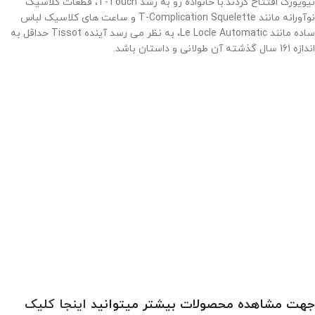
نیویورک افتتاح کردند.
با خانواده رو به رشد T-Touch، قطعات کلاسیک
نوآورانه مانند T-Complication Squelette و ساعت های کلاسیک لباس
ساده مانند Le Locle Automatic، به نظر می رسد آینده Tissot حداقل به
اندازه 161 سال گذشته آن طولانی و داستان باشد
.
جهت مشاهده محصولات بیشتر میتوانید
اینجا کلیک