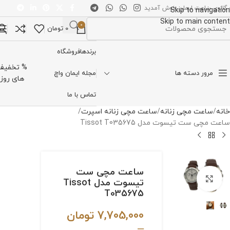
 گالری ساعت ایمان خوش آمدید
Skip to navigation
Skip to main content
0
0
تومان
تخاب دسته بندی
برندها
فروشگاه
% تخفیف
مرور دسته ها
مجله ایمان واچ
های روز
تماس با ما
خانه
ساعت مچی زنانه
ساعت مچی زنانه اسپرت
ساعت مچی ست تیسوت مدل Tissot T035675
ساعت مچی ست
برای بزرگنمایی کلیک کنید
تیسوت مدل Tissot
T035675
7,705,000
تومان
–