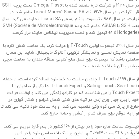
در سال 1930 و شراکت تازه منعقد شده با Omega، Tissot تحت پرچم SSIH
قرار گرفت و در سال 1976، نام Tissot Marché Suisse SA ظاهر شد. در
نهایت، در سال 1982، تیسوت با نام رسمی Tissot SA تجارت می کرد .
سال
بعد، SSIH با ASUAG ادغام شد و به SMH (Société de Microélectronique
et d’Horlogerie) تبدیل شد و تحت مدیریت نیکلاس هایک قرار گرفت.
در سال 1999، تیسوت اولین T-Touch را عرضه کرد، یک ساعت شش کاره با
صفحه نمایش لمسی و نمایشگر ترکیبی آنالوگ-دیجیتال. شاید این همان
ساعتی باشد که تیسوت برای نسل های کنونی علاقه مندان به ساعت مچی
بیشتر با آن شناخته شده است.
از سال 1999، T-Touch چندین ساعت به خط خود اضافه کرده است، از جمله
Sailing-Touch، Sea-Touch و T-Touch Expert. ما یکی از صاحبان T-
Touch Expert را می شناسیم که در کلرادو زندگی می کند و اوقات فراغت
خود را بین چهار چرخ زدن در تپه های شنی شمال کلرادو و شکار گوزن در
خارج از پارک ملی کوه راکی ​​تقسیم می کند. او به ساعت خود تکیه می کند تا
او را به موقع برای صرف شام از کشور و خانه خارج کند.
تیسوت ساعت های خود را در بیش از 160 کشور در پنج قاره توزیع می کند.
اخیراً، در 8 آگوست 2014، آنها اولین بوتیک اختصاصی خود را در شهر