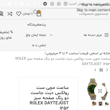
 گالری ساعت ایمان خوش آمدید
Skip to navigation
Skip to main content
0
0
تومان
تخاب دسته بندی
برندها
فروشگاه
% تخفیف
مرور دسته ها
مجله ایمان واچ
های روز
تماس با ما
خانه
بر اساس قیمت
ساعت 2 تا 3 میلیونی
ساعت مچی ست رولکس دیت جاست دو رنگ صفحه سبز ROLEX
DAYTEJUST 1252
ساعت مچی ست
برای بزرگنمایی کلیک کنید
رولکس دیت جاست
دو رنگ صفحه سبز
ROLEX DAYTEJUST
1252