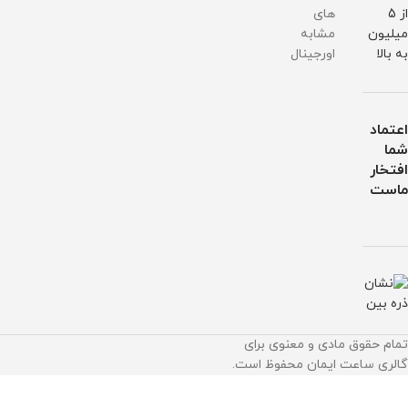
ضمانت
میشود
از 5
های
ایمان
1,100,000
میلیون
مشابه
واچ
تومان
به بالا
اورجینال
اعتماد
شما
افتخار
ماست
تمام حقوق مادی و معنوی برای
گالری ساعت ایمان محفوظ است.