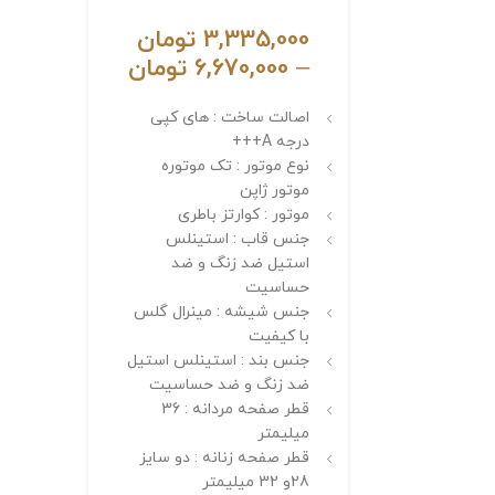
3,335,000
تومان
–
6,670,000
تومان
اصالت ساخت : های کپی
درجه A+++
نوع موتور : تک موتوره
موتور ژاپن
موتور : کوارتز باطری
جنس قاب : استینلس
استیل ضد زنگ و ضد
حساسیت
جنس شیشه : مینرال گلس
با کیفیت
جنس بند : استینلس استیل
ضد زنگ و ضد حساسیت
قطر صفحه مردانه : 36
میلیمتر
قطر صفحه زنانه : دو سایز
28و 32 میلیمتر