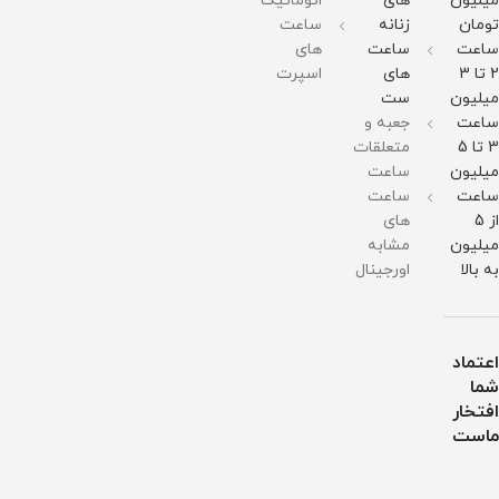
میلیون
های
اتوماتیک
وزن :
وزن :
وزن :
211
211
211
تومان
زنانه
ساعت
گرم
گرم
گرم
ساعت
ساعت
های
مقاومت
مقاومت
مقاومت
در
در
در
2 تا 3
های
اسپرت
برابر
برابر
برابر
میلیون
ست
آب
آب
آب
ساعت
جعبه و
3 تا 5
متعلقات
میلیون
ساعت
ساعت
ساعت
از 5
های
میلیون
مشابه
به بالا
اورجینال
اعتماد
شما
افتخار
ماست