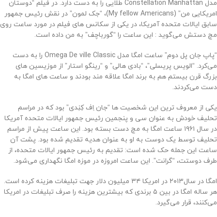
مدل Constellation Manhattan طلایی را به دست دارد. در فیلم “دوستان
امریکایی من” (My fellow Americans)، “جک لمون” در نقش رئیس جمهور
سابق ایالات متحده آمریکا، در یکی از سکانس های فیلم در مورد‌ ساعت روی
مچ دستش می‌گوید : این ساعت را “گورباچف” به من داده است.
“پاپ جان پل دوم” ساعت امگا مدل Omega De ville Classic را به دست
می‌کرد. “الویس پریسلی”، “بادی هالی” و “رینگو استار” از موزیسین های
بزرگ قرن بیستم هم به برند امگا علاقه مند بودند و ساعت های امگا به
دست می‌کردند.
یکی از معروف ترین این شخصیت ها “جان اِف کِنِدی” بود که در مراسم
تحلیف خودش به عنوان سی و پنجمین رئیس جمهور ایالات متحده آمریکا
در سال ۱۹۶۱ ساعت امگا به مچ دست بسته بود. این ساعت پیش از مراسم
تحلیف توسط یک دوست به او به عنوان هدیه تقدیم شده بود. پشت آن
ساعت این جمله حک شده است: تقدیم به رئیس جمهور ایالات متحده، از
طرف دوستت، “گرانت”. این ساعت امروزه در موزه‌ امگا نگهداری می‌شود.
امگا در سال‌۲۰۱۳ در امریکا ۳۴ میلیون دلار جهت تبلیغات هزینه کرده است.
هر ساله امگا در بین ۵ برندی که بیشترین هزینه را صرف تبلیغات در امریکا
می‌کنند، قرار می‌گیرد.