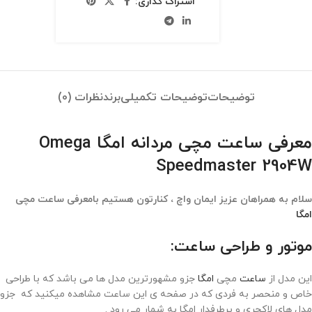
اشتراک گذاری:
توضیحات
توضیحات تکمیلی
برند
نظرات (0)
معرفی ساعت مچی مردانه امگا Omega
Speedmaster 2904W
سلام به همراهان عزیز ایمان واچ ، کنارتون هستیم بامعرفی ساعت مچی
امگا
موتور و طراحی ساعت:
این مدل از
ساعت
مچی
امگا
جزو مشهورترین مدل ها می باشد که با طراحی
خاص و منحصر به فردی که در صفحه ی این ساعت مشاهده میکنید که جزو
مدل های لاکچری و پرطرفدار امگا به شمار می رود .