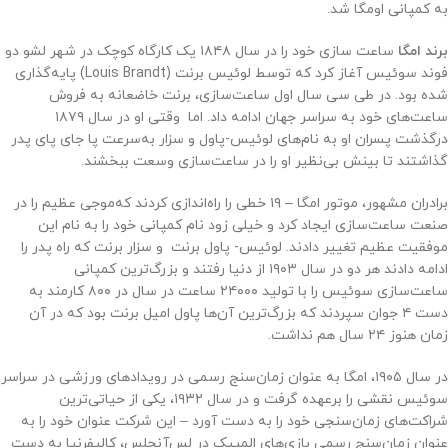
به کمپانی اومگا شد.
برند امگا
ساعت‌ سازی خود را در سال ۱۸۴۸ یک کارگاه کوچک در شهر لشو دو
فوند سوئیس آغاز کرد که توسط لوئیس برنت (Louis Brandt) پایه‌گذاری
شده بود. در طی سی سال اول ساعت‌سازی، برنت خاضعانه به فروش
ساعت‌های خود به سراسر جهان ادامه داد. اما وقتی او در سال ۱۸۷۹
درگذشت پسران او به نام‌های لوئیس-پاول و سزار به‌سرعت پا جای پای پدر
گذاشتند تا بینش بی‌نظیر او را در ساعت‌سازی وسعت ببخشند.
برادران مشهور، موتور امگا – ۱۹ خطی را راه‌اندازی کردند که‌موجی عظیم را در
صنعت ساعت‌سازی ایجاد کرد و خیلی زود نام کمپانی خود را به نام این
موفقیت عظیم تغییر دادند. لوئیس- پاول برنت و سزار برنت که راه پدر را
ادامه دادند هر دو در سال ۱۹۰۳ از دنیا رفتند و بزرگ‌ترین کمپانی
ساعت‌سازی سوئیس را با تولید ۲۴۰۰۰ ساعت در سال در ۸۰۰ کارمند به
دست ۴ جوان سپردند که بزرگ‌ترین آن‌ها پاول امیل برنت بود که در آن
زمان هنوز ۲۴ سال هم نداشت.
در سال ۱۹۰۵، امگا به عنوان زمان‌سنج رسمی در رویدادهای ورزشی در سراسر
سوئیس نقشی را برعهده گرفت و در سال ۱۹۳۲، یکی از حیاتی‌ترین
شراکت‌های زمان‌سنجی خود را به دست آورد – این شرکت عنوان خود را به
عنوان زمان‌سنج رسمی بازی‌های المپیک در لس‌آنجلس، کالیفرنیا به دست