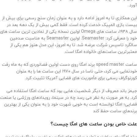
آورد.
این همکاری تا به امروز ادامه دارد و به عنوان زمان سنج رسمی برای بیش از
بیست بازی المپیک خدمت کرده است. فقط کمی بیش از یک دهه بعد در
سال ۱۹۴۸، ساعت های Omega اولین نسخه یکی از نمادین ترین ساعت های
خود را معرفی کرد: Seamaster. اولین Seamaster به مناسبت صدمین
سالگرد تاسیس شرکت عرضه شد. تا به امروز، این مدل هنوز هم یکی از
معتبرترین ساعت‌های خانواده امگا است.
ساعت speed master برند امگا روی دست اولین فضانوردی که به ماه رفت
خودنمایی می کرد، حتی ناسا در سال ۱۹۷۰ این ساعت ها را به عنوان
کورنوگراف رسمی برای مأموریت های فضایی آمریکا تثبیت کرد.
جیمز باند معروف از دیگر شخصیت هایی بود که ساعت امگا استفاده می
کرد. به هر صورت به نظر می رسد چه در سینما، رویدادهای ورزشی یا صنعت
فضایی؛ امگا توانسته است به خوبی شهرت خود را به عنوان یکی از بهترین
برندهای ساعت حفظ کند
علت خاص بودن ساعت ‌های امگا چیست؟
برند امگا برای ساخت و تولید ساعت‌ های لوکس و نفیس با باکیفیت‌ ترین