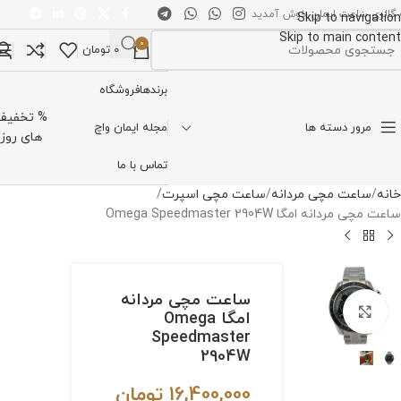
 گالری ساعت ایمان خوش آمدید
Skip to navigation
Skip to main content
0
0
تومان
تخاب دسته بندی
برندها
فروشگاه
% تخفیف
مرور دسته ها
مجله ایمان واچ
های روز
تماس با ما
خانه
ساعت مچی مردانه
ساعت مچی اسپرت
ساعت مچی مردانه امگا Omega Speedmaster 2904W
ساعت مچی مردانه
برای بزرگنمایی کلیک کنید
امگا Omega
Speedmaster
2904W
16,400,000
تومان