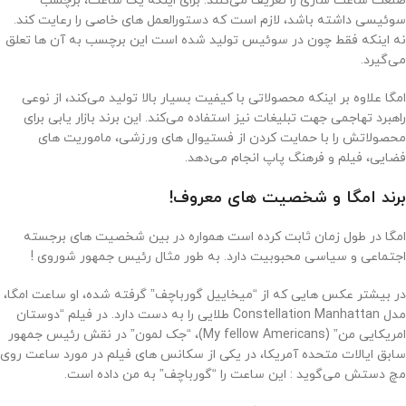
صنعت ساعت‌ سازی را تعریف می‌کنند. برای اینکه یک ساعت، برچسب
سوئیسی داشته باشد، لازم است که دستورالعمل ‌های خاصی را رعایت کند.
نه اینکه فقط چون در سوئیس تولید شده است این برچسب به آن ها تعلق
می‌گیرد.
امگا علاوه بر اینکه محصولاتی با کیفیت بسیار بالا تولید می‌کند، از نوعی
راهبرد تهاجمی جهت تبلیغات نیز استفاده می‌کند. این برند بازار یابی برای
محصولاتش را با حمایت کردن از فستیوال های ورزشی، ماموریت ‌های
فضایی، فیلم و فرهنگ پاپ انجام می‌دهد.
برند امگا و شخصیت های معروف!
امگا در طول زمان ثابت کرده است همواره در بین شخصیت های برجسته‌
اجتماعی و سیاسی محبوبیت دارد. به طور مثال رئیس جمهور شوروی !
در بیشتر عکس هایی که از “میخاییل گورباچف” گرفته شده، او ساعت امگا،
مدل Constellation Manhattan طلایی را به دست دارد. در فیلم “دوستان
امریکایی من” (My fellow Americans)، “جک لمون” در نقش رئیس جمهور
سابق ایالات متحده آمریکا، در یکی از سکانس های فیلم در مورد‌ ساعت روی
مچ دستش می‌گوید : این ساعت را “گورباچف” به من داده است.