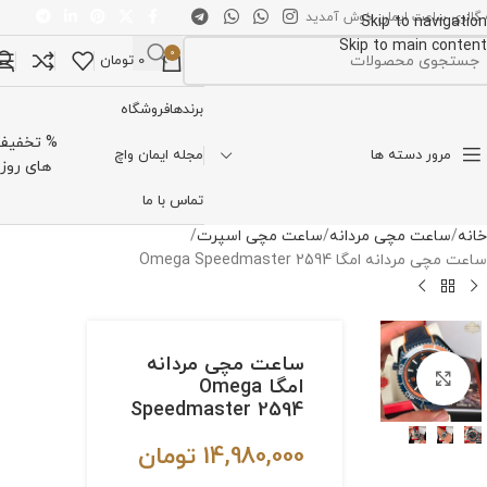
 گالری ساعت ایمان خوش آمدید
Skip to navigation
Skip to main content
0
0
تومان
تخاب دسته بندی
برندها
فروشگاه
% تخفیف
مرور دسته ها
مجله ایمان واچ
های روز
تماس با ما
خانه
ساعت مچی مردانه
ساعت مچی اسپرت
ساعت مچی مردانه امگا Omega Speedmaster 2594
ساعت مچی مردانه
برای بزرگنمایی کلیک کنید
امگا Omega
Speedmaster 2594
14,980,000
تومان