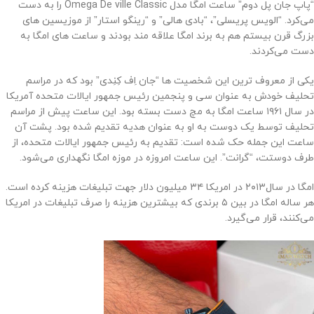
“پاپ جان پل دوم” ساعت امگا مدل Omega De ville Classic را به دست
می‌کرد. “الویس پریسلی”، “بادی هالی” و “رینگو استار” از موزیسین های
بزرگ قرن بیستم هم به برند امگا علاقه مند بودند و ساعت های امگا به
دست می‌کردند.
یکی از معروف ترین این شخصیت ها “جان اِف کِنِدی” بود که در مراسم
تحلیف خودش به عنوان سی و پنجمین رئیس جمهور ایالات متحده آمریکا
در سال ۱۹۶۱ ساعت امگا به مچ دست بسته بود. این ساعت پیش از مراسم
تحلیف توسط یک دوست به او به عنوان هدیه تقدیم شده بود. پشت آن
ساعت این جمله حک شده است: تقدیم به رئیس جمهور ایالات متحده، از
طرف دوستت، “گرانت”. این ساعت امروزه در موزه‌ امگا نگهداری می‌شود.
امگا در سال‌۲۰۱۳ در امریکا ۳۴ میلیون دلار جهت تبلیغات هزینه کرده است.
هر ساله امگا در بین ۵ برندی که بیشترین هزینه را صرف تبلیغات در امریکا
می‌کنند، قرار می‌گیرد.