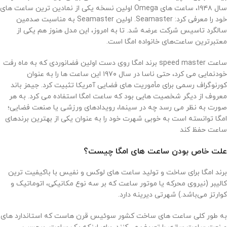
سال ۱۹۴۸، ساعت های Omega اولین نسخه یکی از نمادین ترین ساعت های
خود را معرفی کرد: Seamaster. اولین Seamaster به مناسبت صدمین
سالگرد تاسیس شرکت عرضه شد. تا به امروز، این مدل هنوز هم یکی از
معتبرترین ساعت‌های خانواده امگا است.
ساعت speed master برند امگا روی دست اولین فضانوردی که به ماه رفت
خودنمایی می کرد، حتی ناسا در سال ۱۹۷۰ این ساعت ها را به عنوان
کورنوگراف رسمی برای مأموریت های فضایی آمریکا تثبیت کرد. جیمز باند
معروف از دیگر شخصیت هایی بود که ساعت امگا استفاده می کرد. به هر
صورت به نظر می رسد چه در سینما، رویدادهای ورزشی یا صنعت فضایی؛
امگا توانسته است به خوبی شهرت خود را به عنوان یکی از بهترین برندهای
ساعت حفظ کند
علت خاص بودن ساعت ‌های امگا چیست؟
برند امگا برای ساخت و تولید ساعت‌ های لوکس و نفیس با باکیفیت‌ ترین
کالیبر (نیروی محرکه یا موتور ساعت که بر سه نوع مکانیکی، اتوماتیک و
کوارتز می‌باشد.) شهرتی دیرینه دارد.
به‌ طور کلی ساعت‌ های ساخت کشور سوئیس قرن‌ هاست که استاندارد های