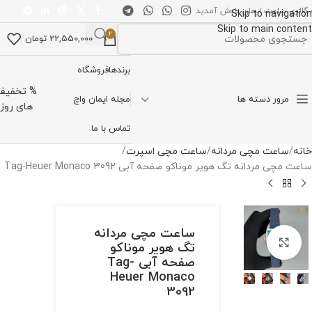
 گالری ساعت ایمان خوش آمدید
Skip to navigation
Skip to main content
2
22,550,000
تومان
تخاب دسته بندی
برندها
فروشگاه
% تخفیف
مرور دسته ها
مجله ایمان واچ
های روز
تماس با ما
خانه
ساعت مچی مردانه
ساعت مچی اسپرت
ساعت مچی مردانه تگ هویر موناکو صفحه آبی Tag-Heuer Monaco 3092
ساعت مچی مردانه
برای بزرگنمایی کلیک کنید
تگ هویر موناکو
صفحه آبی Tag-
Heuer Monaco
3092