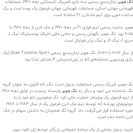
تگ هویر
زمان‌سنج رسمی سه بازی المپیک تابستانی دهه 1920، مسابقات
قهرمانی جهانی اسکی، مسابقات قهرمانی جهانی فرمول یک بوده است و یک
ساعت مچی برای تیم مک‌لارن F1 ساخته است.
هویر ساعت رسمی تیم فراری F1 در دهه 1970 و مک لارن از دهه 1980 تا
2015 بود. تگ هویر نگهبان رسمی و حامی مالی لالیگا، بوندسلیگا، لیگ 1،
سری آ، لیگ J1 و لیگ برتر فوتبال است.
از سال 2017 تا 2020، تگ هویر زمان‌سنج رسمی Gran Turismo Sport (یک
بازی ویدیویی مسابقه‌ای که در پلی‌استیشن 4 منتشر شد) بود.
تگ هویر شریک رسمی مسابقات ردبول است. تگ، که اکنون به عنوان گروه
تگ شناخته می شود و دیگر به
تگ هویر
وابسته نیست، در اوایل دهه 1980
از تیم فرمول یک ویلیامز حمایت مالی کرد. تگ همچنین نام خود را به
موتورهای پورشه که توسط تیم مک لارن فرمول یک از سال 1983 تا 1987
مورد استفاده قرار می‌گرفت، داد. گروه تگ همچنان به داشتن سهام در مک
لارن ادامه داده است.
تایید ردبول بخشی از یک برنامه تبلیغاتی بزرگتر توسط ژان کلود بیور،