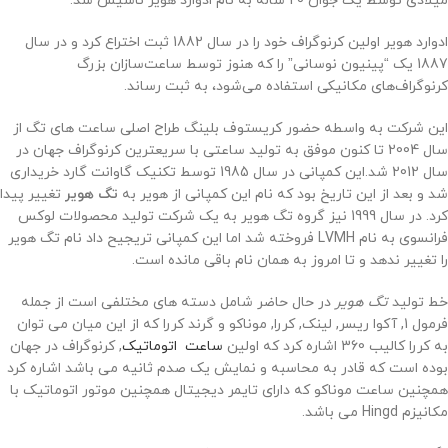
میلادی توسط یک جوان 20 ساله به نام ادوارد هویر تأسیس شد.
ادوارد هویر اولین کرنوگراف خود را در سال 1882 ثبت اختراع کرد و در سال
1887 یک “پینیون نوسانی” را که هنوز توسط ساعت‌سازان بزرگ
کرنوگراف‌های مکانیکی استفاده می‌شود، به ثبت رساند.
این شرکت به واسطه حضور کریستوف بلینگ طراح اصلی ساعت های تگ از
سال 2004 تا کنون موفق به تولید ساعتی با سریعترین کرنوگراف جهان در
سال 2012 شد.این کمپانی در سال 1985 توسط تکنیک گاوانت گارد خریداری
شد و بعد از این تاریخ بود که نام این کمپانی از هویر به
تگ هویر
تغییر پیدا
کرد. در سال 1999 نیز گروه تگ هویر به یک شرکت تولید محصولات لوکس
فرانسوی به نام LVMH فروخته شد اما این کمپانی تریجیح داد نام تگ هویر
را تغییر ندهد و تا امروز به همان نام باقی مانده است.
خط تولید
تگ هویر
در حال حاضر شامل دسته های مختلفی است از جمله
فرمول 1, آکوا ریسر, لینک, کررا, موناکو و گرند کررا که از این میان می توان
به کررا کالیب 360 اشاره کرد که اولین
ساعت اتوماتیک
, کرنوگراف در جهان
بوده است که قادر به محاسبه و نمایش یک صدم ثانیه می باشد اشاره کرد
همچنین ساعت موناکو که دارای تایمر دیجیتال همچنین موتور اتوماتیک با
مکانیزم Hingd می باشد.