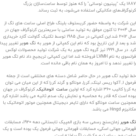
1887 یک “پینیون نوسانی” را که هنوز توسط ساعت‌سازان بزرگ
کرنوگراف‌های مکانیکی استفاده می‌شود، به ثبت رساند.
این شرکت به واسطه حضور کریستوف بلینگ طراح اصلی ساعت های تگ از
سال 2004 تا کنون موفق به تولید ساعتی با سریعترین کرنوگراف جهان در
سال 2012 شد.این کمپانی در سال 1985 توسط تکنیک گاوانت گارد خریداری
شد و بعد از این تاریخ بود که نام این کمپانی از هویر به
تگ هویر
تغییر پیدا
کرد. در سال 1999 نیز گروه تگ هویر به یک شرکت تولید محصولات لوکس
فرانسوی به نام LVMH فروخته شد اما این کمپانی تریجیح داد نام تگ هویر
را تغییر ندهد و تا امروز به همان نام باقی مانده است.
خط تولید
تگ هویر
در حال حاضر شامل دسته های مختلفی است از جمله
فرمول 1, آکوا ریسر, لینک, کررا, موناکو و گرند کررا که از این میان می توان
به کررا کالیب 360 اشاره کرد که اولین
ساعت اتوماتیک
, کرنوگراف در جهان
بوده است که قادر به محاسبه و نمایش یک صدم ثانیه می باشد اشاره کرد
همچنین ساعت موناکو که دارای تایمر دیجیتال همچنین موتور اتوماتیک با
مکانیزم Hingd می باشد.
تگ هویر
زمان‌سنج رسمی سه بازی المپیک تابستانی دهه 1920، مسابقات
قهرمانی جهانی اسکی، مسابقات قهرمانی جهانی فرمول یک بوده است و یک
ساعت مچی برای تیم مک‌لارن F1 ساخته است.