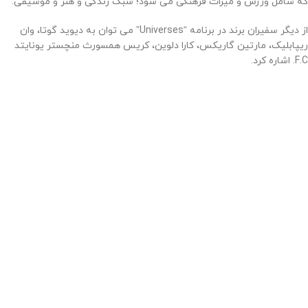
که شامل ورزش و میراث فرهنگی می شود؛ سبک زندگی و هنر و موسیقی.
از دیگر سفیران برند در برنامه “Universes” می توان به دیوید گوتا، وان
ریپابلیک، مارتین گاریکس، کارا دلوین، کریس همسورث منچستر یونایتد
F.C. اشاره کرد.