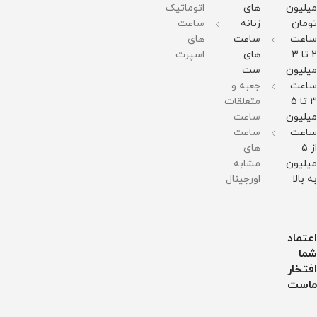
متر
متر
مردانه
میلیون
های
اتوماتیک
وزن :
وزن :
موجود
211
211
میباشد
تومان
زنانه
ساعت
گرم
گرم
ساعت
ساعت
های
مقاومت
مقاومت
در
در
2 تا 3
های
اسپرت
برابر
برابر
میلیون
ست
آب
آب
ساعت
جعبه و
3 تا 5
متعلقات
میلیون
ساعت
ساعت
ساعت
از 5
های
میلیون
مشابه
به بالا
اورجینال
اعتماد
شما
افتخار
ماست