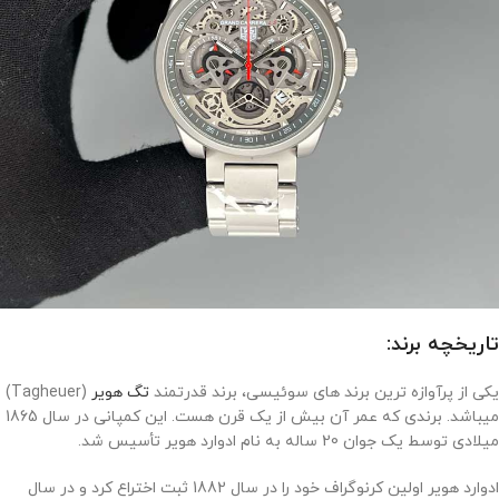
تاریخچه برند:
یکی از پرآوازه ترین برند های سوئیسی، برند قدرتمند
تگ هویر
(Tagheuer)
میباشد. برندی که عمر آن بیش از یک قرن هست. این کمپانی در سال 1865
میلادی توسط یک جوان 20 ساله به نام ادوارد هویر تأسیس شد.
ادوارد هویر اولین کرنوگراف خود را در سال 1882 ثبت اختراع کرد و در سال