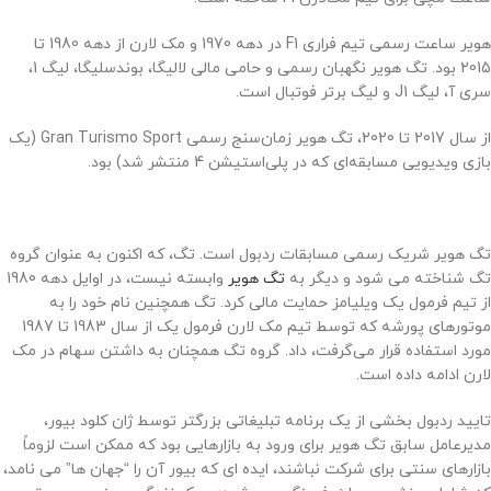
هویر ساعت رسمی تیم فراری F1 در دهه 1970 و مک لارن از دهه 1980 تا
2015 بود. تگ هویر نگهبان رسمی و حامی مالی لالیگا، بوندسلیگا، لیگ 1،
سری آ، لیگ J1 و لیگ برتر فوتبال است.
از سال 2017 تا 2020، تگ هویر زمان‌سنج رسمی Gran Turismo Sport (یک
بازی ویدیویی مسابقه‌ای که در پلی‌استیشن 4 منتشر شد) بود.
تگ هویر شریک رسمی مسابقات ردبول است. تگ، که اکنون به عنوان گروه
تگ شناخته می شود و دیگر به
تگ هویر
وابسته نیست، در اوایل دهه 1980
از تیم فرمول یک ویلیامز حمایت مالی کرد. تگ همچنین نام خود را به
موتورهای پورشه که توسط تیم مک لارن فرمول یک از سال 1983 تا 1987
مورد استفاده قرار می‌گرفت، داد. گروه تگ همچنان به داشتن سهام در مک
لارن ادامه داده است.
تایید ردبول بخشی از یک برنامه تبلیغاتی بزرگتر توسط ژان کلود بیور،
مدیرعامل سابق تگ هویر برای ورود به بازارهایی بود که ممکن است لزوماً
بازارهای سنتی برای شرکت نباشند، ایده ای که بیور آن را “جهان ها” می نامد،