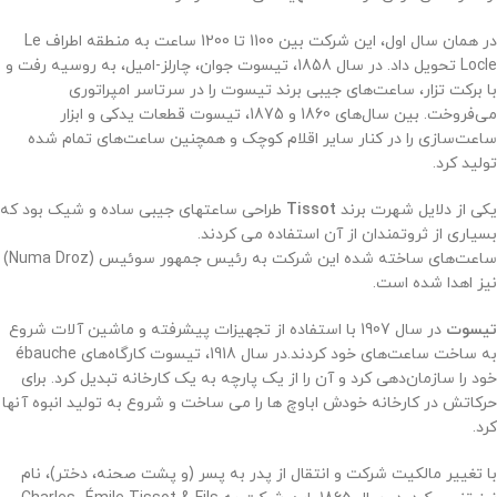
در همان سال اول، این شرکت بین 1100 تا 1200 ساعت به منطقه اطراف Le
Locle تحویل داد. در سال 1858، تیسوت جوان، چارلز-امیل، به روسیه رفت و
با برکت تزار، ساعت‌های جیبی برند تیسوت را در سرتاسر امپراتوری
می‌فروخت. بین سال‌های 1860 و 1875، تیسوت قطعات یدکی و ابزار
ساعت‌سازی را در کنار سایر اقلام کوچک و همچنین ساعت‌های تمام شده
تولید کرد.
یکی از دلایل شهرت برند
Tissot
طراحی ساعتهای جیبی ساده و شیک بود که
بسیاری از ثروتمندان از آن استفاده می کردند.
ساعت‌های ساخته شده این شرکت به رئیس جمهور سوئیس (Numa Droz)
نیز اهدا شده است.
تیسوت
در سال 1907 با استفاده از تجهیزات پیشرفته و ماشین آلات شروع
به ساخت ساعت‌های خود کردند.
در سال 1918، تیسوت کارگاه‌های ébauche
خود را سازمان‌دهی کرد و آن را از یک پارچه به یک کارخانه تبدیل کرد. برای
حرکاتش در کارخانه خودش اباوچ ها را می ساخت و شروع به تولید انبوه آنها
کرد.
با تغییر مالکیت شرکت و انتقال از پدر به پسر (و پشت صحنه، دختر)، نام