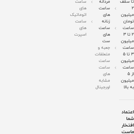
تا سقف
مردانه
ساعت
:
:
گرم
در
51میلی
51میلی
مقاومت
برابر
2
ساعت
های
متر
متر
در
آب
میلیون
های
اتوماتیک
وزن :
وزن :
برابر
211
211
آب
تومان
زنانه
ساعت
گرم
گرم
ساعت
ساعت
های
مقاومت
مقاومت
در
در
2 تا 3
های
اسپرت
برابر
برابر
میلیون
ست
آب
آب
ساعت
جعبه و
3 تا 5
متعلقات
میلیون
ساعت
ساعت
ساعت
از 5
های
میلیون
مشابه
به بالا
اورجینال
اعتماد
شما
افتخار
ماست