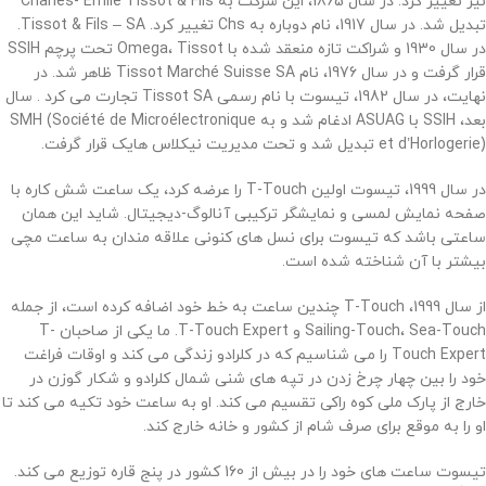
نیز تغییر کرد. در سال 1865، این شرکت به Charles- Émile Tissot & Fils
تبدیل شد. در سال 1917، نام دوباره به Chs تغییر کرد. Tissot & Fils – SA.
در سال 1930 و شراکت تازه منعقد شده با Omega، Tissot تحت پرچم SSIH
قرار گرفت و در سال 1976، نام Tissot Marché Suisse SA ظاهر شد. در
نهایت، در سال 1982، تیسوت با نام رسمی Tissot SA تجارت می کرد .
سال
بعد، SSIH با ASUAG ادغام شد و به SMH (Société de Microélectronique
et d’Horlogerie) تبدیل شد و تحت مدیریت نیکلاس هایک قرار گرفت.
در سال 1999، تیسوت اولین T-Touch را عرضه کرد، یک ساعت شش کاره با
صفحه نمایش لمسی و نمایشگر ترکیبی آنالوگ-دیجیتال. شاید این همان
ساعتی باشد که تیسوت برای نسل های کنونی علاقه مندان به ساعت مچی
بیشتر با آن شناخته شده است.
از سال 1999، T-Touch چندین ساعت به خط خود اضافه کرده است، از جمله
Sailing-Touch، Sea-Touch و T-Touch Expert. ما یکی از صاحبان T-
Touch Expert را می شناسیم که در کلرادو زندگی می کند و اوقات فراغت
خود را بین چهار چرخ زدن در تپه های شنی شمال کلرادو و شکار گوزن در
خارج از پارک ملی کوه راکی ​​تقسیم می کند. او به ساعت خود تکیه می کند تا
او را به موقع برای صرف شام از کشور و خانه خارج کند.
تیسوت ساعت های خود را در بیش از 160 کشور در پنج قاره توزیع می کند.