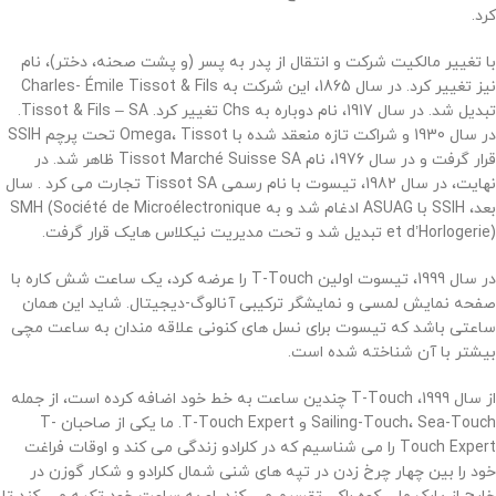
کرد.
با تغییر مالکیت شرکت و انتقال از پدر به پسر (و پشت صحنه، دختر)، نام
نیز تغییر کرد. در سال 1865، این شرکت به Charles- Émile Tissot & Fils
تبدیل شد. در سال 1917، نام دوباره به Chs تغییر کرد. Tissot & Fils – SA.
در سال 1930 و شراکت تازه منعقد شده با Omega، Tissot تحت پرچم SSIH
قرار گرفت و در سال 1976، نام Tissot Marché Suisse SA ظاهر شد. در
نهایت، در سال 1982، تیسوت با نام رسمی Tissot SA تجارت می کرد .
سال
بعد، SSIH با ASUAG ادغام شد و به SMH (Société de Microélectronique
et d’Horlogerie) تبدیل شد و تحت مدیریت نیکلاس هایک قرار گرفت.
در سال 1999، تیسوت اولین T-Touch را عرضه کرد، یک ساعت شش کاره با
صفحه نمایش لمسی و نمایشگر ترکیبی آنالوگ-دیجیتال. شاید این همان
ساعتی باشد که تیسوت برای نسل های کنونی علاقه مندان به ساعت مچی
بیشتر با آن شناخته شده است.
از سال 1999، T-Touch چندین ساعت به خط خود اضافه کرده است، از جمله
Sailing-Touch، Sea-Touch و T-Touch Expert. ما یکی از صاحبان T-
Touch Expert را می شناسیم که در کلرادو زندگی می کند و اوقات فراغت
خود را بین چهار چرخ زدن در تپه های شنی شمال کلرادو و شکار گوزن در