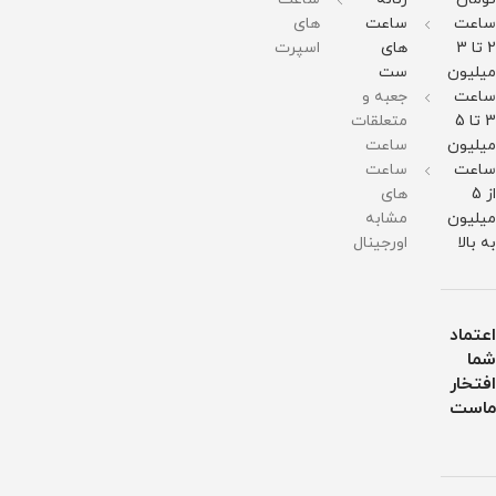
گرم
گرم
ساعت
ساعت
های
مقاومت
مقاومت
در
در
2 تا 3
های
اسپرت
برابر
برابر
میلیون
ست
آب
آب
ساعت
جعبه و
3 تا 5
متعلقات
میلیون
ساعت
ساعت
ساعت
از 5
های
میلیون
مشابه
به بالا
اورجینال
اعتماد
شما
افتخار
ماست