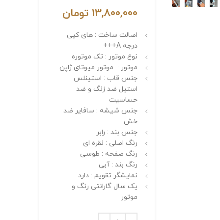
13,800,000
تومان
اصالت ساخت : های کپی
درجه A+++
نوع موتور : تک موتوره
موتور : موتور میوتای ژاپن
جنس قاب : استینلس
استیل ضد زنگ و ضد
حساسیت
جنس شیشه : سافایر ضد
خش
جنس بند : رابر
رنگ اصلی : نقره ای
رنگ صفحه : طوسی
رنگ بند : آبی
نمایشگر تقویم : دارد
یک سال گارانتی رنگ و
موتور