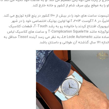
خارج از پارک ملی کوه راکی ​​تقسیم می کند. او به ساعت خود تکیه می کند تا
او را به موقع برای صرف شام از کشور و خانه خارج کند.
تیسوت ساعت های خود را در بیش از 160 کشور در پنج قاره توزیع می کند.
اخیراً، در 8 آگوست 2014، آنها اولین بوتیک اختصاصی خود را در شهر
نیویورک افتتاح کردند.
با خانواده رو به رشد T-Touch، قطعات کلاسیک
نوآورانه مانند T-Complication Squelette و ساعت های کلاسیک لباس
ساده مانند Le Locle Automatic، به نظر می رسد آینده Tissot حداقل به
اندازه 161 سال گذشته آن طولانی و داستان باشد
.