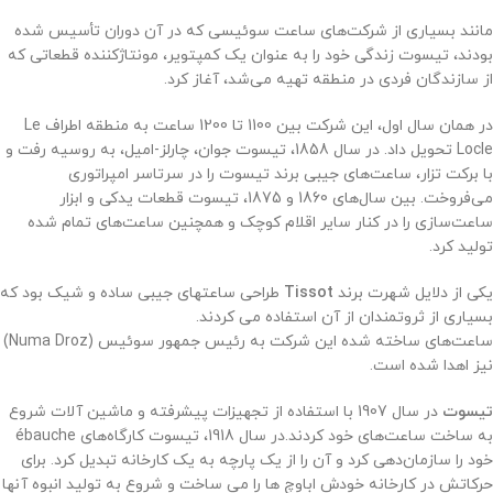
مانند بسیاری از شرکت‌های ساعت سوئیسی که در آن دوران تأسیس شده
بودند، تیسوت زندگی خود را به عنوان یک کمپتویر، مونتاژکننده قطعاتی که
از سازندگان فردی در منطقه تهیه می‌شد، آغاز کرد
.
در همان سال اول، این شرکت بین 1100 تا 1200 ساعت به منطقه اطراف Le
Locle تحویل داد. در سال 1858، تیسوت جوان، چارلز-امیل، به روسیه رفت و
با برکت تزار، ساعت‌های جیبی برند تیسوت را در سرتاسر امپراتوری
می‌فروخت. بین سال‌های 1860 و 1875، تیسوت قطعات یدکی و ابزار
ساعت‌سازی را در کنار سایر اقلام کوچک و همچنین ساعت‌های تمام شده
تولید کرد.
یکی از دلایل شهرت برند
Tissot
طراحی ساعتهای جیبی ساده و شیک بود که
بسیاری از ثروتمندان از آن استفاده می کردند.
ساعت‌های ساخته شده این شرکت به رئیس جمهور سوئیس (Numa Droz)
نیز اهدا شده است.
تیسوت
در سال 1907 با استفاده از تجهیزات پیشرفته و ماشین آلات شروع
به ساخت ساعت‌های خود کردند.
در سال 1918، تیسوت کارگاه‌های ébauche
خود را سازمان‌دهی کرد و آن را از یک پارچه به یک کارخانه تبدیل کرد. برای
حرکاتش در کارخانه خودش اباوچ ها را می ساخت و شروع به تولید انبوه آنها