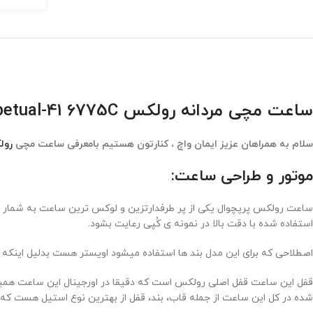
ساعت مچی مردانه رولکس Rolex Oyster Perpetual-41 6775C
سلام به همراهان عزیز ایمان واچ ، کنارتون هستیم بامعرفی ساعت مچی
رول
موتور و طراحی ساعت:
ساعت رولکس پرپچوال یکی از پر طرفدارتزین و لوکس ترین ساعت به شمار می ر
استفاده شده با دقت بالا در نمونه ی کُپی رعایت بشود.
اصطلاحی که برای این مدل بند ها استفاده میشود اویستر هست بدلیل اینکه 
قفل این ساعت قفل اصلی رولکس است که دقیقا در اورجینال این ساعت همی
شده در کل این ساعت از جمله قاب، بند، قفل از بهترین نوع استیل هست که ه