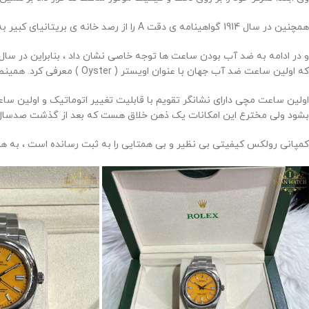
همچنین در سال 1914 گواهینامه ی دقت A را از رصد خانه ی بریتانیای کبیر به او اعطا گردید .
که اولین ساعت ضد آب جهان با عنوان اویستر ( Oyster ) معرفی کرد. همینطور معرفی کنندۀ اولین ساعت دارای دو زمان مختلف در یک ساعت مچی، همین برند قدرتمند بوده.
اولین ساعت مچی دارای نشانگر تقویم با قابلیت تغییر اتوماتیک و اولین س
بشود ولی مخترع این امکانات یک ذهن خلاق هست که بعد از گذشت صدسال هنو
کمپانی رولکس کیفیتی بی نظیر و بی همتایی را به ثبت رسانده است ، به همی