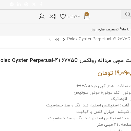
0
0
تومان
% تخفیف های روز
ا ما
 مردانه رولکس Rolex Oyster Perpetual-41 6775C
19,090
تومان
ساخت : های کپی درجه A+++
وتور : تک موتوره موتور سوئیس
: اتوماتیک
اب : استینلس استیل ضد زنگ و ضد حساسیت
یشه : مینرال گلس با کیفیت
ند : استینلس استیل ضد زنگ و ضد حساسیت
 41 میلی متر