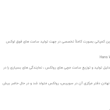
یک برند شناخته شده با قدمتی حدود 120 سال که نمیشود اسم آنرا انکار کرد. این کمپانی بصورت کاملاً تخصصی در جهت تولید ساعت های فوق لوکس
داشت در سن 24 سالگی ، بنیان گذار کمپانی رولکس سال 1908 در لندن شد ، این شرکت بدلیل تولید و توزیع ساعت مچی های رولکس ، نمایندگی های بسیاری را در
ا نهادن دفتر مرکزی آن در سوییس، رولکس متولد شد و در حال حاضر بیش