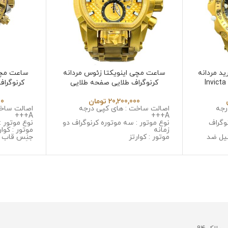
د مردانه
ساعت مچی اینویکتا زئوس مردانه
ساعت مچی
 Invicta Hybrid
کرنوگراف طلایی صفحه طلایی
کرنوگرا
55953
Invicta Zeus 6532
20,200,000
تومان
00
رجه
اصالت ساخت : های کپی درجه
اصالت ساخت
A+++
A+++
وگراف
نوع موتور : سه موتوره کرنوگراف دو
نوع موتور :
زمانه
موتور : کوار
یل ضد
موتور : کوارتز
جنس قاب :
جنس قاب : استینلس استیل ضد
زنگ و ضد 
 خش
زنگ و ضد حساسیت
جنس شیشه :
ل ضد زنگ
جنس شیشه : سافایر ضد خش
کیفیت
جنس بند : استینلس استیل ضد زنگ
جنس بند :
و ضد حساسیت
و ضد حسا
قطر صفحه : 53 میلی گرم
قطر صفحه : 42 میلی 
وزن : 378 گرم
وزن : 150 گرم
مقاومت در برابر آب
مقاومت در ب