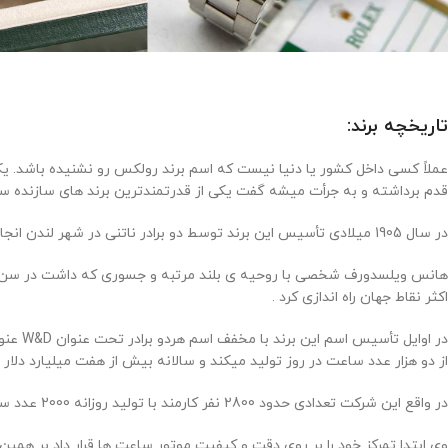
تاریخچه برند:
قدم برداشته و به جرأت میشه گفت یکی از قدرتمندترین برند های سازنده 
در سال 1905 میلادی تأسیس این برند توسط دو برادر ناتنی در شهر لندن انجام شده. آقایان آلفرد دیویس ( Alfred Davis ) و هانس ویلسدورف ( Hans Wilsdorf
اکثر نقاط جهان راه اندازی کرد .
در اوایل تأسیس اسم این برند با مخفف اسم هردو برادر تحت عنوان W&D عنوان میشد اما سه سال بعد از تأسیس با انتخاب اسم رولکس (
از دو هزار عدد ساعت در روز تولید میکند و سالانه بیش از هفت میلیارد دلار د
در واقع این شرکت تعدادی حدود 2800 نفر کارمند با تولید روزانه 2000 عدد ساعت مچی را دارا میباشد .
وی ابتدا تمرکز خود را بر روی دقت و کیفیت موتور ساعت ها قرار داد بر همین اساس در سال 1910 گواهینامه ی دقت کرنومتریک به