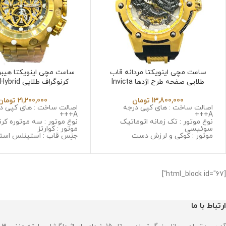
ساعت مچی اینویکتا مردانه قاب
ساعت مچی اینویکتا هیبری
طلایی صفحه طرح اژدها Invicta
کرنوگراف طلایی
6532
Jk6532
13,800,000
تومان
21,200,000
تومان
اصالت ساخت : های کپی درجه
اصالت ساخت : های کپی د
A+++
A+++
نوع موتور : تک زمانه اتوماتیک
نوع موتور : سه موتوره کرن
سوئیسی
موتور : کوارتز
موتور : کوکی و لرزش دست
جنس قاب : استینلس است
جنس قاب : استینلس استیل ضد
زنگ و ضد حساسیت
زنگ و ضد حساسیت
جنس شیشه : سافایر ضد
جنس شیشه : سافایر ضد خش
جنس بند : استینلس استی
جنس بند : رابر
و ضد حساسیت
قطر صفحه : 53 میلی گرم
قطر صفحه : 52 میلی گرم
[html_block id="67"]
وزن : 237 گرم
وزن : 370 گرم
مقاومت در برابر آب
مقاومت در برابر آب
ارتباط با ما