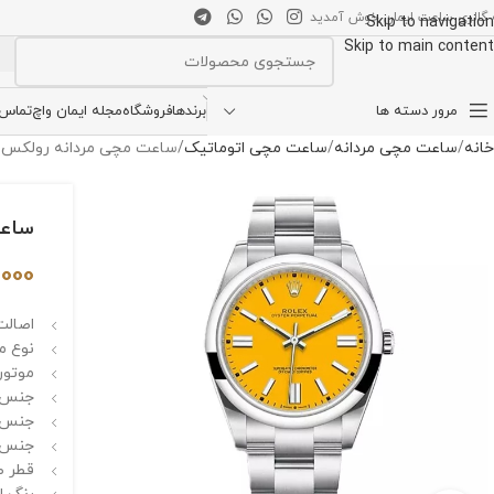
 گالری ساعت ایمان خوش آمدید
Skip to navigation
Skip to main content
انتخاب دسته بندی
مرور دسته ها
برندها
فروشگاه
مجله ایمان واچ
تماس ب
خانه
ساعت مچی مردانه
ساعت مچی اتوماتیک
ساعت مچی مردانه رولکس Rolex Oyster Perpetual-41 6775C
ساعت مچی
,000
اصالت 
نوع م
موتور 
جنس ق
جنس ش
جنس ب
قطر صفحه :