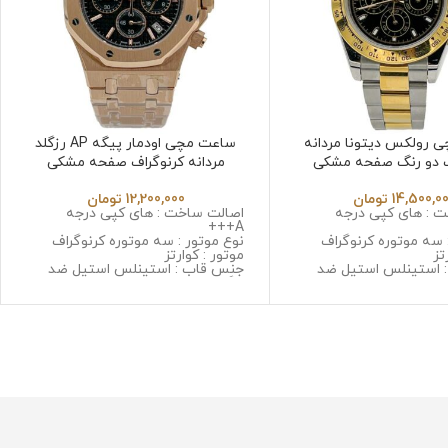
 رولکس دیتونا مردانه
ساعت مچی اودمار پیگه AP رزگلد
ف دو رنگ صفحه مشکی
مردانه کرنوگراف صفحه مشکی
Audmars pigute 32658
ROLEX Daytona 2
14,500,0
تومان
12,200,000
تومان
 : های کپی درجه
اصالت ساخت : های کپی درجه
A+++
 سه موتوره کرنوگراف
نوع موتور : سه موتوره کرنوگراف
تز
موتور : کوارتز
 استینلس استیل ضد
جنس قاب : استینلس استیل ضد
حساسیت
زنگ و ضد حساسیت
 مینرال گلس با
جنس شیشه : سافایر ضد خش
جنس بند : استینلس استیل ضد زنگ
 استینلس استیل ضد زنگ
و ضد حساسیت
سیت
قطر صفحه : 43 میلی گرم
گرم
وزن : 165 گرم
مقاومت در برابر آب
رابر آب