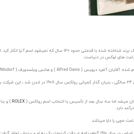
عملاً کسی داخل کشور یا دنیا نیست که اسم برند رولکس رو نشنیده باشد. 
ساعت های لوکس در دنیاست.
هانس ویلسدورف شخصی با روحیه ی بلند مرتبه و جسوری که 
ROLEX
) و بن
رآمد دارد.
 او و برندش تعلق گرفت .