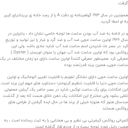
گرفت .
همچنین در سال 1914 گواهینامه ی دقت A را از رصد خانه ی بریتانیای کبیر
به او اعطا گردید .
و در ادامه به ضد آب بودن ساعت ها توجه خاصی نشان داد ، بنابراین در
سال 1926 اولین ساعت مچی ضد آب و ضد گرد و غبار را نیز تولید و توزیع
کرد .در عصر ما، شنیدن اسم ساعت ضد آب شاید عادی باشد. ولی این
رولکس بود که اولین ساعت ضد آب جهان با عنوان اویستر ( Oyster )
معرفی کرد. همینطور معرفی کنندۀ اولین ساعت دارای دو زمان مختلف در یک
ساعت مچی، همین برند قدرتمند بوده.
اولین ساعت مچی دارای نشانگر تقویم با قابلیت تغییر اتوماتیک و اولین
ساعت مچی دنیا با قابلیت تنظیم کرنومتر؛ دستاورد های مهم این برند است.
این امکانات برای یک ساعت لوکس شاید در عصر حاضر یک آپشن معمولی
تلقی بشود ولی مخترع این امکانات یک ذهن خلاق هست که بعد از گذشت
صدسال هنوز که هنوزه خیلی از برند ها در حال ایده گرفتن از طراحی های
رولکس هستند.
کمپانی رولکس کیفیتی بی نظیر و بی همتایی را به ثبت رسانده است ، به
همین دلیل مورد توجه بسیاری از مردم قرار گرفته است .