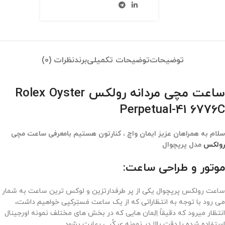
توضیحات
توضیحات تکمیلی
برند
نظرات (0)
ساعت مچی مردانه رولکس Rolex Oyster
Perpetual-41 6776C
سلام به همراهان عزیز ایمان واچ ، کنارتون هستیم بامعرفی ساعت مچی
رولکس
مدل پرپچوال
موتور و طراحی ساعت:
ساعت رولکس پرپچوال یکی از پر طرفدارتزین و لوکس ترین ساعت به شمار
می رود با توجه به انتظاراتی که از یک ساعت مَستِرکپی خواهیم داشت،
انتظار میرود که دقیقاً اِلِمان هایی که در بخش های مختلف نمونه اورجینال
استفاده شده با دقت بالا در نمونه ی کُپی رعایت بشود.