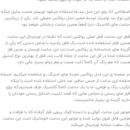
اصطلاحی که برای این مدل بند ها استفاده میشود اویستر هست بدلیل اینکه
این نوع بند اولینبار توسط همین مدل رولکس معرفی شد. یکی از زیباترین
ساعت های کلاسیک دنیا قطعاً همین ساعت درخشان خواهد بود.
قفل این ساعت قفل اصلی رولکس است که دقیقا در اورجینال این ساعت
همین قفل استففاده شده است.یک قفل یکسره با ضامن دستی که یکی از
گزینه های شناسنامه ی رولکس است.بند این ساعت اویستر و جنس فلز
استفاده شده در کل این ساعت از جمله قاب، بند، قفل از بهترین نوع استیل
هست که هم رنگ آن کاملاً ثابت هست و هم دوام بسیار عالی دارد.
در صفحه ی این مدل رولکس عقربه های شبرنگ رو مشاهده میکنیم. شیشه
صفحه این ساعت از جنس سافیر ضد خش استفاده شده است.با اینکه
ترکیب رنگ و طراحی، ما با یک ساعت کاملاً کلاسیک طرف هستیم که برای
قرار های رسمی و مجلس هایی که قصد تثبیت استایل رسمی خودتان را
دارید گزینه ی بسیار مناسبیست.
موتور این ساعت کوکی و با دسته کوک پیچی قرار گرفته که با ظرافت و
طراحی قابل قبول تولید شده و موتور این ساعت اتوماتیک است این ساعت
یک سلعت مشابه اورجینال میباشد.