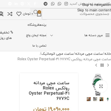
 گالری ساعت ایمان خوش آمدید
Skip to navigation
Skip to main content
0
0
تومان
تخاب دسته بندی
برندها
فروشگاه
% تخفیف
مرور دسته ها
مجله ایمان واچ
های روز
تماس با ما
خانه
ساعت مچی مردانه
ساعت مچی اتوماتیک
ساعت مچی مردانه رولکس Rolex Oyster Perpetual-41 6776C
ساعت مچی مردانه
برای بزرگنمایی کلیک کنید
رولکس Rolex
Oyster Perpetual-41
6776C
19,090,000
تومان