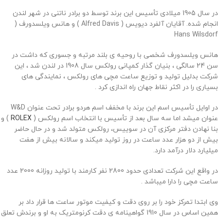
در سال 1905 میلادی تأسیس این برند توسط دو برادر ناتنی در شهر لندن
انجام شده. آقایان آلفرد دیویس ( Alfred Davis ) و هانس ویلسدورف (
Hans Wilsdorf
هانس ویلسدورف شخصی با روحیه ی بلند مرتبه و جسوری که داشت در
سن 24 سالگی ، بنیان گذار کمپانی رولکس سال 1908 در لندن شد ، این
شرکت بدلیل تولید و توزیع ساعت مچی های رولکس ، نمایندگی های
بسیاری را در اکثر نقاط جهان راه اندازی کرد .
در اوایل تأسیس اسم این برند با مخفف اسم هردو برادر تحت عنوان W&D
عنوان میشد اما سه سال بعد از تأسیس با انتخاب اسم رولکس (
ROLEX
) و
بنا نهادن دفتر مرکزی آن در سوییس، رولکس متولد شد و در حال حاضر
بیش از دو هزار عدد ساعت در روز تولید میکند و سالانه بیش از هفت
میلیارد دلار درآمد دارد.
در واقع این شرکت تعدادی حدود 2800 نفر کارمند با تولید روزانه 2000 عدد
ساعت مچی را دارا میباشد .
وی ابتدا تمرکز خود را بر روی دقت و کیفیت موتور ساعت ها قرار داد بر
همین اساس در سال 1910 گواهینامه ی دقت کرنومتریک به او و برندش تعلق