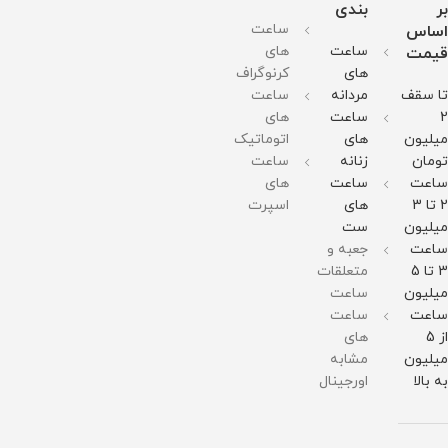
بر
بندی
شیشه
ضد
شیشه
ضد
ضد
ساعت
اساس
:
خش
:
زنگ و
زنگ و
ساعت
های
قیمت
مینرال
جنس
مینرال
ضد
ضد
های
کرنوگراف
گلس
بند :
گلس
حساسیت
حساسیت
تا سقف
مردانه
ساعت
با
استینلس
با
جنس
جنس
2
ساعت
های
کیفیت
استیل
کیفیت
شیشه
شیشه
میلیون
های
اتوماتیک
جنس
ضد
جنس
:
:
تومان
زنانه
ساعت
بند :
زنگ و
بند :
صافیر
صافیر
ساعت
ساعت
های
استینلس
ضد
رابر
کریستال
کریستال
2 تا 3
های
اسپرت
استیل
حساسیت
قطر
ضد
ضد
میلیون
ست
ضد
قطر
صفحه
خش
خش
ساعت
جعبه و
زنگ و
صفحه
: 45
جنس
جنس
3 تا 5
متعلقات
ضد
: 45
میلی
بند :
بند :
میلیون
ساعت
حساسیت
میلی
گرم
استینلس
استینلس
ساعت
ساعت
قطر
گرم
وزن :
استیل
استیل
از 5
های
صفحه
وزن :
128
ضد
ضد
میلیون
مشابه
: 55
306
گرم
زنگ و
زنگ و
به بالا
اورجینال
میلی
گرم
مقاومت
ضد
ضد
گرم
مقاومت
در
حساسیت
حساسیت
وزن :
در
برابر
قطر
قطر