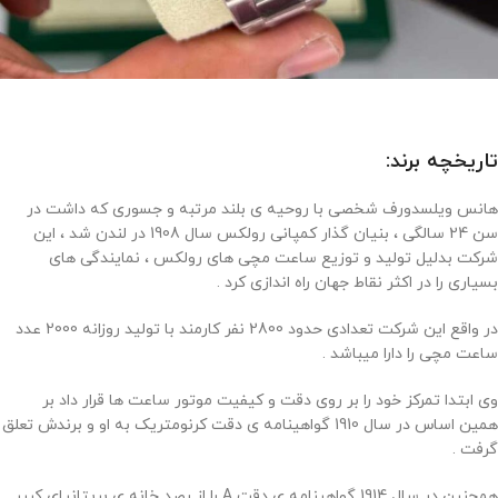
تاریخچه برند:
هانس ویلسدورف شخصی با روحیه ی بلند مرتبه و جسوری که داشت در
سن 24 سالگی ، بنیان گذار کمپانی رولکس سال 1908 در لندن شد ، این
شرکت بدلیل تولید و توزیع ساعت مچی های رولکس ، نمایندگی های
بسیاری را در اکثر نقاط جهان راه اندازی کرد .
در واقع این شرکت تعدادی حدود 2800 نفر کارمند با تولید روزانه 2000 عدد
ساعت مچی را دارا میباشد .
وی ابتدا تمرکز خود را بر روی دقت و کیفیت موتور ساعت ها قرار داد بر
همین اساس در سال 1910 گواهینامه ی دقت کرنومتریک به او و برندش تعلق
گرفت .
همچنین در سال 1914 گواهینامه ی دقت A را از رصد خانه ی بریتانیای کبیر