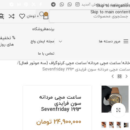
 گالری ساعت ایمان خوش آمدید
Skip to navigation
Skip to main content
0
0
تومان
تخاب دسته بندی
برندها
فروشگاه
% تخفیف
مرور دسته ها
مجله ایمان واچ
های روز
تماس با ما
خانه
ساعت مچی مردانه
ساعت مچی کرنوگراف (سه موتور فعال)
ساعت مچی مردانه سون فرایدی Sevenfriday 1993
ساعت مچی مردانه
سون فرایدی
Sevenfriday 1993
برای بزرگنمایی کلیک کنید
24,900,000
تومان