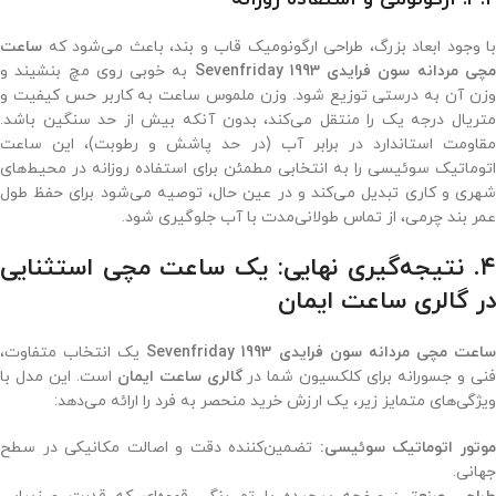
با وجود ابعاد بزرگ، طراحی ارگونومیک قاب و بند، باعث می‌شود که
ساعت
چی مردانه سون فرایدی 1993 Sevenfriday
به خوبی روی مچ بنشیند و
وزن آن به درستی توزیع شود. وزن ملموس ساعت به کاربر حس کیفیت و
متریال درجه یک را منتقل می‌کند، بدون آنکه بیش از حد سنگین باشد.
مقاومت استاندارد در برابر آب (در حد پاشش و رطوبت)، این ساعت
اتوماتیک سوئیسی را به انتخابی مطمئن برای استفاده روزانه در محیط‌های
شهری و کاری تبدیل می‌کند و در عین حال، توصیه می‌شود برای حفظ طول
عمر بند چرمی، از تماس طولانی‌مدت با آب جلوگیری شود.
۴. نتیجه‌گیری نهایی: یک ساعت مچی استثنایی
در
گالری ساعت ایمان
اعت مچی مردانه سون فرایدی 1993 Sevenfriday
یک انتخاب متفاوت،
نی و جسورانه برای کلکسیون شما در
گالری ساعت ایمان
است. این مدل با
ویژگی‌های متمایز زیر، یک ارزش خرید منحصر به فرد را ارائه می‌دهد:
وتور اتوماتیک سوئیسی:
تضمین‌کننده دقت و اصالت مکانیکی در سطح
جهانی.