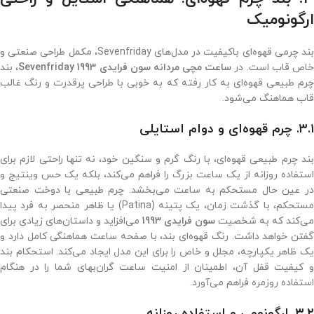
ارگونومیک
بند چرمی قهوه‌ای باکیفیت در مدل‌های Sevenfriday، مکمل طراحی صنعتی و
اص قاب است. در
ساعت مچی مردانه سون فرایدی 1993 Sevenfriday
، بند
چرم طبیعی قهوه‌ای به کار رفته که به خوبی با طراحی پرقدرت و رنگ غالب
قاب هماهنگ می‌شود.
۳.۱. چرم قهوه‌ای و دوام استایلی
بند چرم طبیعی قهوه‌ای، با رنگ گرم و سنگین خود، نه تنها راحتی لازم برای
استفاده روزانه از یک ساعت بزرگ را فراهم می‌کند، بلکه یک حس وینتیج و
در عین حال مستحکم به ساعت می‌بخشد. چرم طبیعی با دوخت صنعتی
مستحکم، با گذشت زمان، یک پتینه (Patina) یا ظاهر منحصر به فرد پیدا
می‌کند که به شخصیت
سون فرایدی 1993
می‌افزاید و داستان‌های زیادی برای
گفتن خواهد داشت. رنگ قهوه‌ای بند، با صفحه ساعت هماهنگی کامل دارد و
یک ظاهر یکپارچه، مجلل و خاص را برای این مدل ایجاد می‌کند. استحکام بند
و کیفیت قفل آن، اطمینان از امنیت ساعت گران‌بهای شما را در هنگام
استفاده روزمره فراهم می‌آورد.
۳.۲. ارگونومی و استفاده روزانه