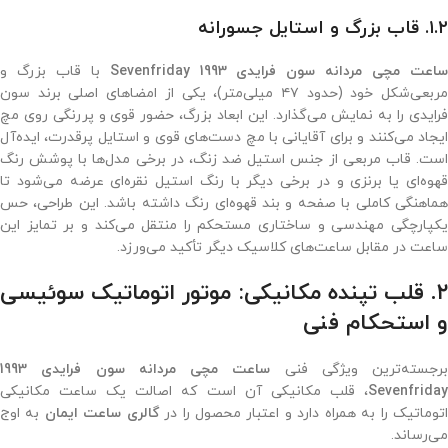
۱.۲. قاب بزرگ و استایل جسورانه
اعت مچی مردانه سون فرایدی 1993 Sevenfriday
با قاب بزرگ و
مربعی‌شکل خود (حدود ۴۷ میلی‌متر)، یکی از امضاهای اصلی برند سون
فرایدی را به نمایش می‌گذارد. این ابعاد بزرگ، حضور قوی و پررنگی روی مچ
ایجاد می‌کنند و برای آقایانی با مچ دست‌های قوی و استایل پرقدرت، ایده‌آل
است. قاب مربعی از جنس استیل ضد زنگ، در برخی مدل‌ها با پوشش رنگ
قهوه‌ای یا برنزی و در برخی دیگر با رنگ استیل نقره‌ای عرضه می‌شود تا
هماهنگی کاملی با صفحه و بند قهوه‌ای رنگ داشته باشد. این طراحی، حس
یکپارچگی مهندسی و ساختاری مستحکم را منتقل می‌کند و بر تمایز این
ساعت در مقابل ساعت‌های کلاسیک دیگر تأکید می‌ورزد.
۲. قلب تپنده مکانیکی: موتور اتوماتیک سوئیسی
و استحکام فنی
برجسته‌ترین ویژگی فنی
ساعت مچی مردانه سون فرایدی 1993
Sevenfriday
، قلب مکانیکی آن است که اصالت یک ساعت مکانیکی
توماتیک را به همراه دارد و اعتبار محصول را در
گالری ساعت ایمان
به اوج
می‌رساند.