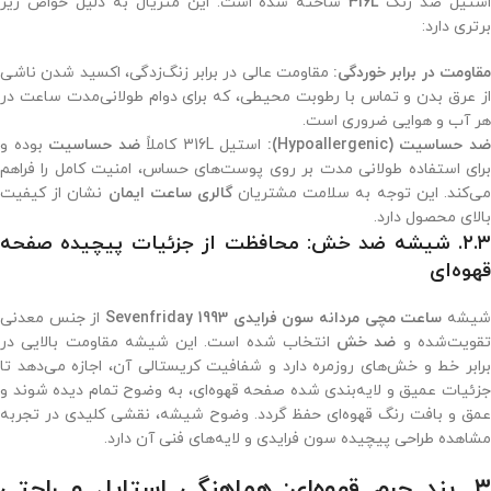
استیل ضد زنگ
316L
ساخته شده است. این متریال به دلیل خواص زیر
برتری دارد:
قاومت در برابر خوردگی:
مقاومت عالی در برابر زنگ‌زدگی، اکسید شدن ناشی
از عرق بدن و تماس با رطوبت محیطی، که برای دوام طولانی‌مدت ساعت در
هر آب و هوایی ضروری است.
د حساسیت (Hypoallergenic):
استیل 316L کاملاً
ضد حساسیت
بوده و
برای استفاده طولانی مدت بر روی پوست‌های حساس، امنیت کامل را فراهم
ی‌کند. این توجه به سلامت مشتریان
گالری ساعت ایمان
نشان از کیفیت
بالای محصول دارد.
۲.۳. شیشه ضد خش: محافظت از جزئیات پیچیده صفحه
قهوه‌ای
یشه
ساعت مچی مردانه سون فرایدی 1993 Sevenfriday
از جنس معدنی
قویت‌شده و
ضد خش
انتخاب شده است. این شیشه مقاومت بالایی در
برابر خط و خش‌های روزمره دارد و شفافیت کریستالی آن، اجازه می‌دهد تا
جزئیات عمیق و لایه‌بندی شده صفحه قهوه‌ای، به وضوح تمام دیده شوند و
عمق و بافت رنگ قهوه‌ای حفظ گردد. وضوح شیشه، نقشی کلیدی در تجربه
مشاهده طراحی پیچیده سون فرایدی و لایه‌های فنی آن دارد.
۳. بند چرم قهوه‌ای: هماهنگی استایل و راحتی