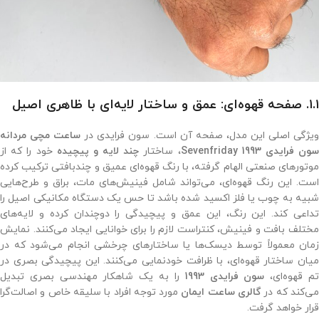
۱.۱. صفحه قهوه‌ای: عمق و ساختار لایه‌ای با ظاهری اصیل
یژگی اصلی این مدل، صفحه آن است. سون فرایدی در
ساعت مچی مردانه
ون فرایدی 1993 Sevenfriday
، ساختار
چند لایه و پیچیده
خود را که از
موتورهای صنعتی الهام گرفته، با رنگ قهوه‌ای عمیق و چندبافتی ترکیب کرده
است. این رنگ قهوه‌ای، می‌تواند شامل فینیش‌های مات، براق و طرح‌هایی
شبیه به چوب یا فلز اکسید شده باشد تا حس یک دستگاه مکانیکی اصیل را
تداعی کند. این رنگ، این عمق و پیچیدگی را دوچندان کرده و لایه‌های
مختلف بافت و فینیش، کنتراست لازم را برای خوانایی ایجاد می‌کنند. نمایش
زمان معمولاً توسط دیسک‌ها یا ساختارهای چرخشی انجام می‌شود که در
میان ساختار قهوه‌ای، با ظرافت خودنمایی می‌کنند. این پیچیدگی بصری در
م قهوه‌ای،
سون فرایدی 1993
را به یک شاهکار مهندسی بصری تبدیل
ی‌کند که در
گالری ساعت ایمان
مورد توجه افراد با سلیقه خاص و اصالت‌گرا
قرار خواهد گرفت.