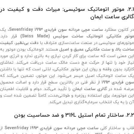
۲.۱. موتور اتوماتیک سوئیسی: میراث دقت و کیفیت در
گالری ساعت ایمان
ر کانون عملکرد
ساعت مچی مردانه سون فرایدی 1993 Sevenfriday
، یک
موتور مکانیکی اتوماتیک ساخت سوئیس (Swiss Made)
قرار دارد.
وتورهای سوئیسی در صنعت ساعت‌سازی مترادف با
دقت بی‌نظیر، کیفیت
اخت بالا، و سنت مکانیکی عمیق و اصیل
هستند. اتوماتیک بودن موتور به
این معنی است که ساعت برای کار کردن نیازی به باتری ندارد و انرژی مورد
نیاز خود را تنها از حرکت مچ دست مالک ساعت دریافت می‌کند. تماشای
کارکرد بدون وقفه و روان این موتور مکانیکی، لذتی است که تنها با داشتن
یک ساعت اتوماتیک اصیل میسر می‌شود. این موتور، تضمین می‌کند که
ون فرایدی 1993
از نظر فنی در بالاترین سطح قرار دارد و اصالت محصول
رضه شده در
گالری ساعت ایمان
را تأیید می‌کند. دوام و قابلیت اطمینان
این موتورها، برای استفاده روزمره و طولانی‌مدت، کاملاً تضمین شده است و
آن را به یک انتخاب سرمایه‌گذاری تبدیل می‌کند.
۲.۲. ساختار تمام استیل 316L و ضد حساسیت بودن
اب و ساختار کلی
ساعت مچی مردانه سون فرایدی 1993 Sevenfriday
از