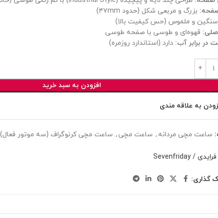
صفحه:
طراحی چند لایه و پیچیده (Industrial Style) با تم رنگی طوسی (خاکستری)
فحه:
بزرگ و مربعی شکل (حدود ۴۷mm)
نگین و ملموس (حس کیفیت بالا)
صلی:
قهوه‌ای و طوسی با صفحه طوسی
 در برابر آب:
دارد (استاندارد روزمره)
افزودن به سبد خرید
زودن به علاقه مندی
ساعت مچی مردانه
,
ساعت مچی
,
ساعت مچی کرنوگراف (سه موتور فعال)
ی / Sevenfriday
ک گذاری: