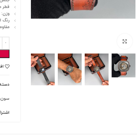
جنس 
قطر ص
وزن:
س
رنگ ا
مقاومت
برای بزرگنمایی کلیک کنید
اف
دسته:
سون فراید
اشترا