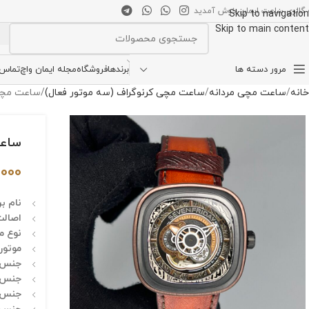
 گالری ساعت ایمان خوش آمدید
Skip to navigation
Skip to main content
انتخاب دسته بندی
مرور دسته ها
برندها
فروشگاه
مجله ایمان واچ
تماس ب
خانه
ساعت مچی مردانه
ساعت مچی کرنوگراف (سه موتور فعال)
ساعت مچی مردان
ساعت م
,000
نام بر
اصالت
نوع مو
موتور:
جنس 
جنس 
جنس ب