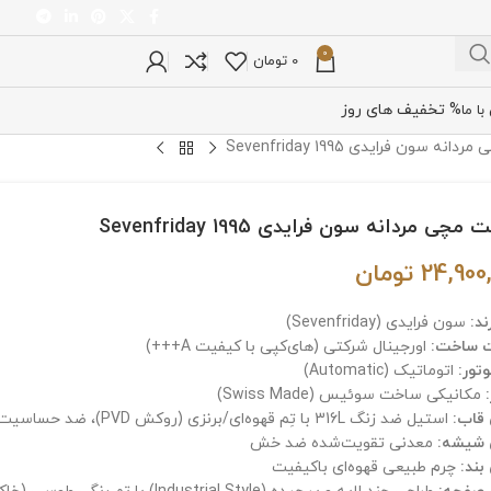
0
0
تومان
% تخفیف های روز
ا ما
ه سون فرایدی Sevenfriday 1995
چی مردانه سون فرایدی Sevenfriday 1995
24,900
تومان
ند:
سون فرایدی (Sevenfriday)
 ساخت:
اورجینال شرکتی (های‌کپی با کیفیت A+++)
تور:
اتوماتیک (Automatic)
مکانیکی ساخت سوئیس (Swiss Made)
قاب:
استیل ضد زنگ 316L با تِم قهوه‌ای/برنزی (روکش PVD)، ضد حساسیت
شیشه:
معدنی تقویت‌شده ضد خش
ند:
چرم طبیعی قهوه‌ای باکیفیت