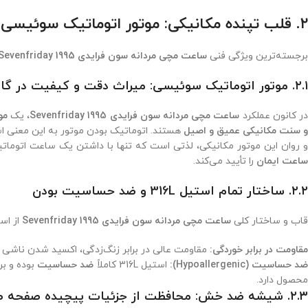
۲. قلب تپنده مکانیکی: موتور اتوماتیک سوئیسی و استحکام فنی
برجسته‌ترین ویژگی فنی
ساعت مچی مردانه سون فرایدی 1995 Sevenfriday
۲.۱. موتور اتوماتیک سوئیسی: میراث دقت و کیفیت در
گا
ر کانون عملکرد
ساعت مچی مردانه سون فرایدی 1995 Sevenfriday
، یک
مو
و سنت مکانیکی عمیق و اصیل
هستند. اتوماتیک بودن موتور به این معنی است
 روان این موتور مکانیکی، لذتی است که تنها با داشتن یک ساعت اتوما
ساعت ایمان
را تأیید می‌کند.
۲.۲. ساختار تمام استیل 316L و ضد حساسیت بودن
قاب و ساختار کلی
ساعت مچی مردانه سون فرایدی 1995 Sevenfriday
از اس
مقاومت در برابر خوردگی:
مقاومت عالی در برابر زنگ‌زدگی، اکسید شدن ناشی 
د حساسیت (Hypoallergenic):
استیل 316L کاملاً
ضد حساسیت
بوده و بر
محصول دارد.
۲.۳. شیشه ضد خش: محافظت از جزئیات پیچیده صفحه طوسی