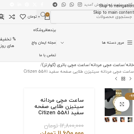
 گالری ساعت ایمان خوش آمدید
Skip to navigation
Skip to main content
0
0
تومان
تخاب دسته بندی
برندها
فروشگاه
% تخفیف
مرور دسته ها
مجله ایمان واچ
های روز
تماس با ما
خانه
ساعت مچی مردانه
ساعت مچی باتری (کوارتز)
ساعت مچی مردانه سیتیزن طلایی صفحه سفید Citizen 5581
-9
ساعت مچی مردانه
برای بزرگنمایی کلیک کنید
سیتیزن طلایی صفحه
سفید Citizen 5581
12,800,000
تومان
11,650,000
تومان