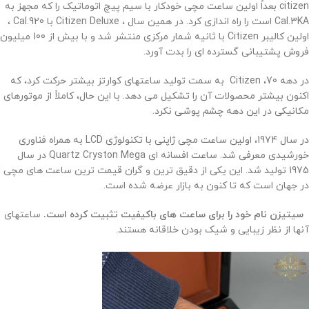
citizen بعداً اولین ساعت مچی خودکار با سیم پیچ اتوماتیک را که مجهز به
Cal.3KA است را راه اندازی کرد. در همین سال ، Citizen Deluxe با Cal.920 ،
اولین کالیبر Citizen با ثانیه شمار مرکزی منتشر شد و با بیش از 100 میلیون
فروش پشتیبانی گسترده ای را بدت آورد.
در دهه 70، Citizen به سمت تولید ساعتهای کوارتز بیشتر حرکت کرد، که
اکنون بیشتر محصولات آن را تشکیل می دهد. با این حال، کاملاً از موتورهای
مکانیکی در این دهه چشم پوشی نکرد.
در سال 1974، اولین ساعت مچی ژاپنی با تکنولوژی LCD به همراه فناوری
خورشیدی معرفی شد. ساعت افسانه ای Quartz Cryston Mega در سال
1975 تولید شد. این یکی از دقیق ترین و گران قیمت ترین ساعت های مچی
در جهان است که تا کنون به بازار عرضه شده است.
سیتیزن نام خود را برای ساعت های باکیفیت تثبیت کرده است.
ساعتهای
آنها از نظر زیبایی و شیک بودن خلاقانه هستند.