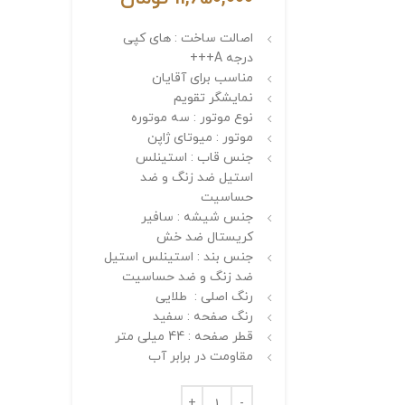
اصالت ساخت : های کپی
درجه A+++
مناسب برای آقایان
نمایشگر تقویم
نوع موتور : سه موتوره
موتور : میوتای ژاپن
جنس قاب : استینلس
استیل ضد زنگ و ضد
حساسیت
جنس شیشه : سافیر
کریستال ضد خش
جنس بند : استینلس استیل
ضد زنگ و ضد حساسیت
رنگ اصلی : طلایی
رنگ صفحه : سفید
قطر صفحه : 44 میلی متر
مقاومت در برابر آب