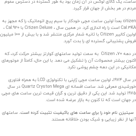
ساعت، یک کالای لوکس در آن زمان بود به طور گسترده در دسترس عموم
مردم در هر بخش از جهان قرار گیرد.
citizen بعداً اولین ساعت مچی خودکار با سیم پیچ اتوماتیک را که مجهز به
Cal.3KA است را راه اندازی کرد. در همین سال ، Citizen Deluxe با Cal.920 ،
اولین کالیبر Citizen با ثانیه شمار مرکزی منتشر شد و با بیش از 100 میلیون
فروش پشتیبانی گسترده ای را بدت آورد.
در دهه 70، Citizen به سمت تولید ساعتهای کوارتز بیشتر حرکت کرد، که
اکنون بیشتر محصولات آن را تشکیل می دهد. با این حال، کاملاً از موتورهای
مکانیکی در این دهه چشم پوشی نکرد.
در سال 1974، اولین ساعت مچی ژاپنی با تکنولوژی LCD به همراه فناوری
خورشیدی معرفی شد. ساعت افسانه ای Quartz Cryston Mega در سال
1975 تولید شد. این یکی از دقیق ترین و گران قیمت ترین ساعت های مچی
در جهان است که تا کنون به بازار عرضه شده است.
سیتیزن نام خود را برای ساعت های باکیفیت تثبیت کرده است.
ساعتهای
آنها از نظر زیبایی و شیک بودن خلاقانه هستند.