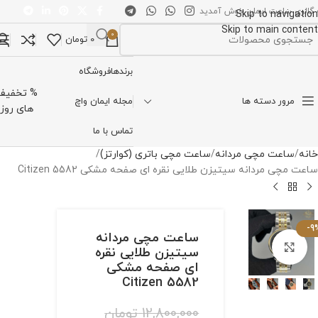
 گالری ساعت ایمان خوش آمدید
Skip to navigation
Skip to main content
0
0
تومان
تخاب دسته بندی
برندها
فروشگاه
% تخفیف
مرور دسته ها
مجله ایمان واچ
های روز
تماس با ما
خانه
ساعت مچی مردانه
ساعت مچی باتری (کوارتز)
ساعت مچی مردانه سیتیزن طلایی نقره ای صفحه مشکی Citizen 5582
-9
ساعت مچی مردانه
برای بزرگنمایی کلیک کنید
سیتیزن طلایی نقره
ای صفحه مشکی
Citizen 5582
12,800,000
تومان