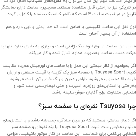
از دیگر امکانات مهم این مدل می‌توان به
عقربه‌های شب‌تاب
اشاره کرد که
در تاریکی نیز به‌راحتی قابل مشاهده هستند. همچنین، ساعت دارای
نمایشگر
تاریخ
در موقعیت ساعت ۳ است که ظاهر کلاسیک صفحه را کامل‌تر کرده.
نوع قفل این ساعت
کلیپسی با ضامن
است که هم ایمنی بالایی دارد و هم
استفاده از آن بسیار آسان است.
موتور این ساعت از نوع
اتوماتیک ژاپنی
است و نیازی به باتری ندارد؛ تنها با
حرکت دست، ساعت به‌صورت مداوم شارژ شده و کار می‌کند.
اگر بخواهیم از نظر قیمتی این مدل را با ساعت‌های اورجینال هم‌رده مقایسه
کنیم،
Tsuyosa Sport با صفحه سبز
یک گزینه با قیمت منطقی و ارزش
خرید بالا محسوب می‌شود. طراحی مدرن و رنگ خاص آن باعث می‌شود
به‌راحتی با استایل‌های روزمره، اسپرت و حتی نیمه‌رسمی ست شود و
انتخابی متفاوت برای آقایان خوش‌سلیقه باشد.
چرا Tsuyosa نقره‌ای با صفحه سبز؟
اگر دنبال ساعتی هستید که در عین سادگی، جسورانه باشد و با استایل‌های
متنوع به‌خوبی ست شود،
Tsuyosa Sport با بند نقره‌ای و صفحه سبز
انتخابی بی‌نقص برای شماست. این ساعت در کنار موتور باکیفیت، طراحی