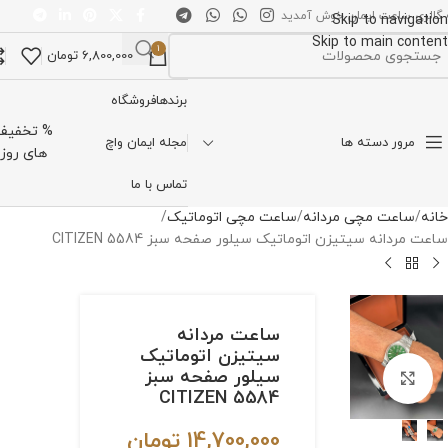
 گالری ساعت ایمان خوش آمدید
Skip to navigation
Skip to main content
1
6,800,000
تومان
تخاب دسته بندی
برندها
فروشگاه
% تخفیف
مرور دسته ها
مجله ایمان واچ
های روز
تماس با ما
خانه
ساعت مچی مردانه
ساعت مچی اتوماتیک
ساعت مردانه سیتیزن اتوماتیک سیلور صفحه سبز CITIZEN 5584
ساعت مردانه
سیتیزن اتوماتیک
سیلور صفحه سبز
برای بزرگنمایی کلیک کنید
CITIZEN 5584
14,700,000
تومان