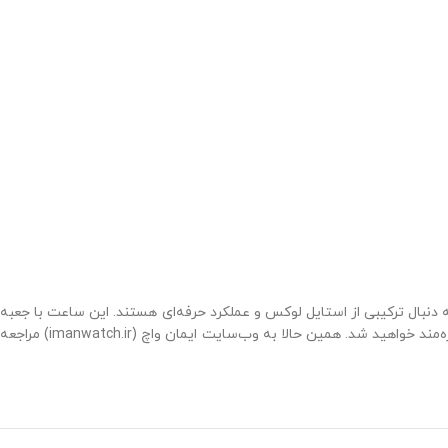
فرادی است که به دنبال ترکیبی از استایل لوکس و عملکرد حرفه‌ای هستند. این ساعت با جعبه
، شما از کیفیت تضمین‌شده، خدمات پس از فروش حرفه‌ای و تجربه‌ای مطمئن بهره‌مند خواهید شد. همین حالا به وب‌سایت ایمان واچ (imanwatch.ir) مراجعه