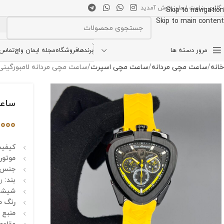
 گالری ساعت ایمان خوش آمدید
Skip to navigation
Skip to main content
انتخاب دسته بندی
مرور دسته ها
برندها
فروشگاه
مجله ایمان واچ
تماس ب
خانه
ساعت مچی مردانه
ساعت مچی اسپرت
ساعت مچی مردانه لامبورگینی مشکی زرد 6L
ساعت م
,000
کیفیت
موتور:
جنس ب
بند:
را
شیشه
رنگ ص
منبع ا