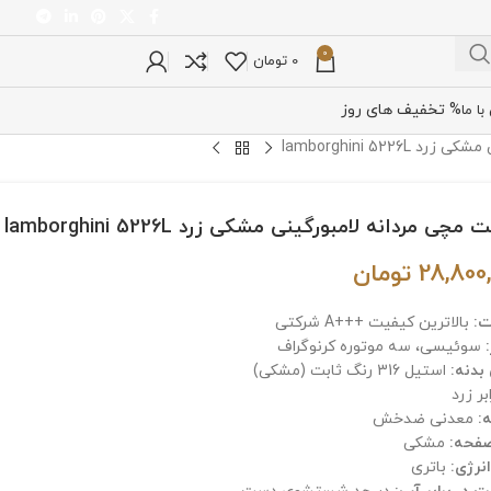
0
0
تومان
% تخفیف های روز
ا ما
lamborghini 522
چی مردانه لامبورگینی مشکی زرد lamborghini 5226L
28,800
تومان
:
بالاترین کیفیت +++A شرکتی
سوئیسی، سه موتوره کرنوگراف
دنه:
استیل 316 رنگ ثابت (مشکی)
بر زرد
:
معدنی ضدخش
فحه:
مشکی
نرژی:
باتری