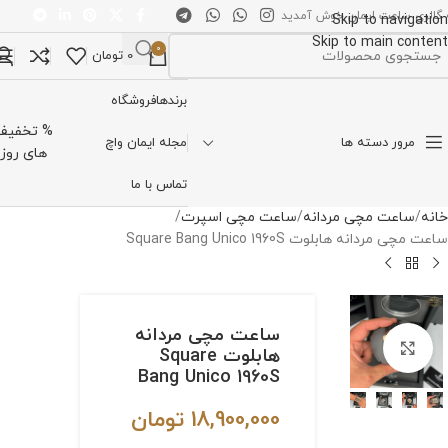
 گالری ساعت ایمان خوش آمدید
Skip to navigation
Skip to main content
0
0
تومان
تخاب دسته بندی
برندها
فروشگاه
% تخفیف
مرور دسته ها
مجله ایمان واچ
های روز
تماس با ما
خانه
ساعت مچی مردانه
ساعت مچی اسپرت
ساعت مچی مردانه هابلوت Square Bang Unico 1960S
ساعت مچی مردانه
برای بزرگنمایی کلیک کنید
هابلوت Square
Bang Unico 1960S
18,900,000
تومان