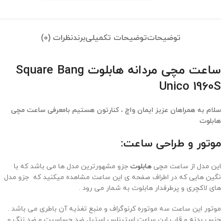
توضیحات
توضیحات تکمیلی
برند
نظرات (0)
ساعت مچی مردانه هابلوت Square Bang
Unico 1960S
سلام به همراهان عزیز ایمان واچ ، کنارتون هستیم بامعرفی ساعت مچی
هابلوت
موتور و طراحی ساعت:
این مدل از ساعت مچی
هابلوت
جزو مشهورترین مدل ها می باشد که با
نگین هایی که در اطراف صفحه ی این ساعت مشاهده میکنید که جزو مدل
های لاکچری و پرطرفدار هابلوت به شمار می رود .
موتور این ساعت سه موتوره کرنوگراف و منبع تغذیه آن باطری می باشد .
جنس بدنه و قاب این ساعت استینلس استیل ضد حساسیت و ضد زنگ و