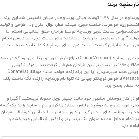
تاریخچه برند:
ورساچه در سال 1978 توسط جیانی ورساچه در میلان تاسیس شد.این برند
اکسسوری، جواهرات، ساعت مچی، عینک، عطر، لوازم منزل و… طراحی و تولید
میکند.طراحی ساعت مچی ورساچه توسط طراحان خلاق ایتالیایی است، اما
تولید آنها در سوئیس با رعایت استاندارد های ساعت مچی سوئیسی انجام
می شود. بنابراین کیفیت ساعت مچی های ورساچه کاملا تایید شده است.
جیانی ورساچه (
Gianni Versace
) طراح خوش ذوق و پرتلاشی بود که در دهه
1980 و 1990 در لیست برترین طراحان هم قرار گرفت.بعد از مرگ ناگهانی
جیانی همه میپرسیدن آیا این برند زنده خواهد ماند؟ دوناتلا (
Donatella
Versace
)، خواهر کوچکتر جیانی نه تنها نام ورساچه را زنده نگه داشت بلکه
به سطح بعدی برد.
او در کنار دوستان مشهور خود مانند جنیفر لوپز، مدونا، کریستینا آگیلرا و
دمی مور، شروع به پوشیدن لباس ستاره ها کرد و نام ورساچه را به یک کلمه
محبوب و افسانه ای تبدیل کرد. برند ورساچه توسط جیانی و دوناتلا، همچنان
در تمام محافل مد به عنوان یک برند برتر و لوکس ایتالیایی میدرخشد و
ادامه دارد.