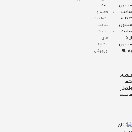
برابر
برابر
برابر
برابر
میلیون
ست
آب
آب
آب
آب
ساعت
جعبه و
3 تا 5
متعلقات
میلیون
ساعت
ساعت
ساعت
از 5
های
میلیون
مشابه
به بالا
اورجینال
اعتماد
شما
افتخار
ماست