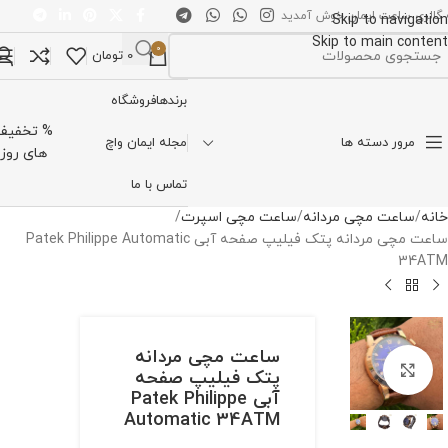
 گالری ساعت ایمان خوش آمدید
Skip to navigation
Skip to main content
0
0
تومان
تخاب دسته بندی
برندها
فروشگاه
% تخفیف
مرور دسته ها
مجله ایمان واچ
های روز
تماس با ما
خانه
ساعت مچی مردانه
ساعت مچی اسپرت
ساعت مچی مردانه پتک فیلیپ صفحه آبی Patek Philippe Automatic
34ATM
ساعت مچی مردانه
برای بزرگنمایی کلیک کنید
پتک فیلیپ صفحه
آبی Patek Philippe
Automatic 34ATM