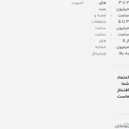
در
در
2 تا 3
های
اسپرت
برابر
برابر
میلیون
ست
آب
آب
ساعت
جعبه و
3 تا 5
متعلقات
میلیون
ساعت
ساعت
ساعت
از 5
های
میلیون
مشابه
به بالا
اورجینال
اعتماد
شما
افتخار
ماست