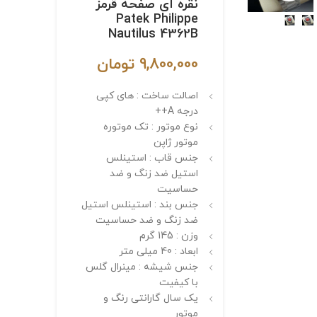
نقره ای صفحه قرمز
Patek Philippe
Nautilus 4362B
9,800,000
تومان
اصالت ساخت : های کپی
درجه A++
نوع موتور : تک موتوره
موتور ژاپن
جنس قاب : استینلس
استیل ضد زنگ و ضد
حساسیت
جنس بند : استینلس استیل
ضد زنگ و ضد حساسیت
وزن : 145 گرم
ابعاد : 40 میلی متر
جنس شیشه : مینرال گلس
با کیفیت
یک سال گارانتی رنگ و
موتور