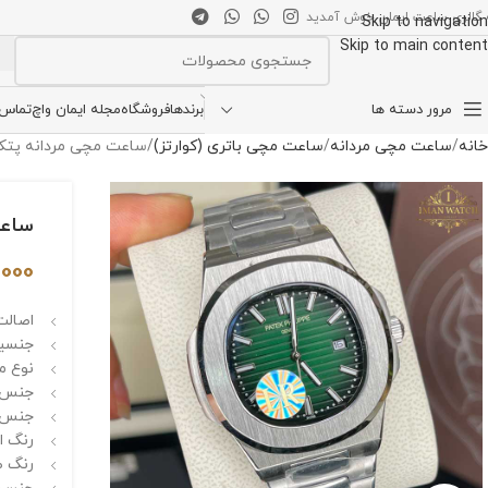
 گالری ساعت ایمان خوش آمدید
Skip to navigation
Skip to main content
انتخاب دسته بندی
مرور دسته ها
برندها
فروشگاه
مجله ایمان واچ
تماس ب
خانه
ساعت مچی مردانه
ساعت مچی باتری (کوارتز)
ساعت مچی مردانه پتک فیلیپ ناتیلوس B
ساعت مچ
,000
اصالت
جنسیت
نوع م
جنس ق
جنس ب
رنگ ا
رنگ ص