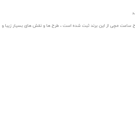
د
یه برای این برند امتیاز محسوب میشد و باعث شده بود سالیانه با تعداد نفرات 2000 کارمند حدود 45 هزار ساعت تولید کنند و حدود 200 طرح ساعت مچی از این برند ثبت شده است ، طرح ها و نقش های بسیار زیبا و