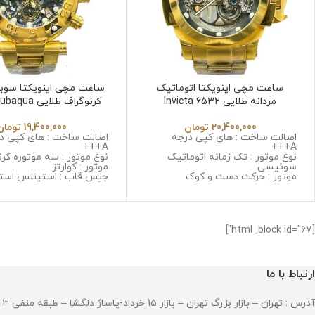
ساعت مچی اینویکتا اتوماتیک
ساعت مچی اینویکتا سوباک
مردانه طلایی Invicta 6532
کرنوگراف طلایی 
6532
20,400,000
تومان
19,400,000
تومان
اصالت ساخت : های کپی درجه
اصالت ساخت : های کپی د
A+++
A+++
نوع موتور : تک زمانه اتوماتیک
نوع موتور : سه موتوره کرن
سوئیسی
موتور : کوارتز
موتور : حرکت دست و کوک
جنس قاب : استینلس است
جنس قاب : استینلس استیل ضد
زنگ و ضد حساسیت
زنگ و ضد حساسیت
جنس شیشه : سافایر ضد
جنس شیشه : مینرال گلس با
جنس بند : استینلس استی
کیفیت
و ضد حساسیت
جنس بند : استینلس استیل ضد زنگ
قطر صفحه : 45 میلی گرم
[html_block id="67"]
و ضد حساسیت
وزن : 306 گرم
قطر صفحه : 55 میلی گرم
مقاومت در برابر آب
وزن : 237 گرم
مقاومت در برابر آب
ارتباط با ما
آدرس : تهران – بازار بزرگ تهران – بازار 15 خرداد-پاساژ دلگشا – طبقه منفی 3 – پلاک 94