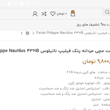
0
0
تومان
% تخفیف های روز
ا ما
Patek Philippe Nautilus 4361
ی مردانه پتک فیلیپ ناتیلوس Patek Philippe Nautilus 4361B
9,800
تومان
 ساخت : های کپی درجه A++
 : مردانه
وتور : تک موتوره موتور ژاپن
اب : استینلس استیل ضد زنگ و ضد حساسیت
ند : استینلس استیل ضد زنگ و ضد حساسیت
صلی : استیل
فحه : سبز