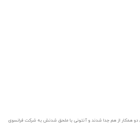
 ، شخصی که طراح ساعت بود با همکاری دستیارش فرانچس زاپک در ساخت و ساز ساعت فعالیت داشتند ، طولی نکشید که در سال 1844 این دو همکار از هم جدا شدند و آنتونی با ملحق شدنش به شرکت فرانسوی