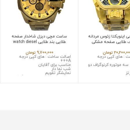
اینویکتا زئوس مردانه
ساعت مچی دیزل شاخدار صفحه
ف طلایی صفحه مشکی
طلایی بند طلایی watch diesel
dz4309
Invicta Zeus 6
20,200,0
تومان
9,700,000
تومان
 : های کپی درجه
اصالت ساخت : های کپی درجه
A+++
 سه موتوره کرنوگراف دو
مناسب برای آقایان
شب نما دار
تز
نمایشگر تقویم
 استینلس استیل ضد
نوع موتور : سه موتوره کرنوگراف
حساسیت
موتور : میوتا ژاپن
: سافایر ضد خش
جنس قاب : استینلس استیل ضد
 استینلس استیل ضد زنگ
زنگ و ضد حساسیت
سیت
جنس شیشه : صافیر کریستال ضد
گرم
خش
جنس بند : استینلس استیل ضد زنگ
رابر آب
و ضد حساسیت
قطر صفحه : 51میلی متر
وزن : 211 گرم
مقاومت در برابر آب