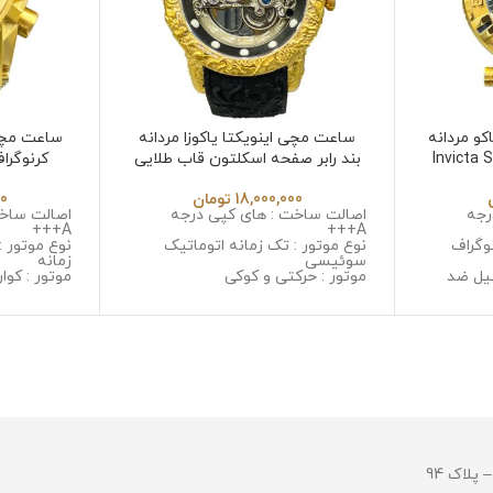
و مردانه
ساعت مچی اینویکتا یاکوزا مردانه
ساعت مچی 
Invicta Subaqua
بند رابر صفحه اسکلتون قاب طلایی
کرنوگرا
532
Invicta Yakuza 6532 in
18,000,000
تومان
00
رجه
اصالت ساخت : های کپی درجه
اصالت ساخت
A+++
A+++
وگراف
نوع موتور : تک زمانه اتوماتیک
نوع موتور :
سوئیسی
زمانه
یل ضد
موتور : حرکتی و کوکی
موتور : کوار
جنس قاب : استینلس استیل ضد
جنس قاب :
 خش
زنگ و ضد حساسیت
زنگ و ضد 
ل ضد زنگ
جنس شیشه : مینرال گلس با
جنس شیشه 
کیفیت
جنس بند :
جنس بند : رابر
و ضد حسا
قطر صفحه : 45 میلی گرم
قطر صفحه : 53 میلی 
وزن : 128 گرم
وزن : 378 گرم
مقاومت در برابر آب
مقاومت در ب