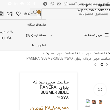
 گالری ساعت ایمان خوش آمدید
Skip to navigation
Skip to main content
0
0
تومان
تخاب دسته بندی
برندها
فروشگاه
% تخفیف
مرور دسته ها
مجله ایمان واچ
های روز
تماس با ما
خانه
ساعت مچی مردانه
ساعت مچی اسپرت
ساعت مچی مردانه پنرای PANERAI SUBMERSIBLE 3578
ساعت مچی مردانه
پنرای PANERAI
برای بزرگنمایی کلیک کنید
SUBMERSIBLE
3578
28,800,000
تومان