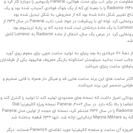
مقاومت در برابر آب برای مدت طولانی، Panerai رادیومیر را دوباره کار کرد و
Radiomir 1940 را با جعبه ای که از یک بلوک فولادی آسیاب شده بود و یک
تاج تغییر شکل داده شده بود که از مخروطی به شکل تبدیل شده بود
رونمایی کرد. لوله ای با پیشرفت در مواد شب تاب، Panerai در سال ۱۹۴۹ از
Luminor با یک ماده درخشان ثبت شده جدید که بر پایه تریتیوم بود
رونمایی کرد. در عرض یک سال، انتقال از ماده Radiomir به Luminor کامل
شد.
از دهۀ 70 میلادی به بعد پنرای به تولید ساعت مچی برای عموم روی آورد.
جالب است بدانید سیلوستر استالونه بازیگر معروف هالیوود یکی از طرفداران
باوفای ساعت پنرای میباشد.
اکثر ساعت های این برند ساعت هایی قد و هیکل دار همراه با قابی ضخیم و
طراحی منحصر این برند میباشند.
بوناتی اصرار داشت که نسخه های محدودی تولید کند تا تولید را کنترل کند و
تقاضا را بالا نگه دارد. در سال ۲۰۰۶، Panerai نسخه ویژه کالیفرنیا Dial
Radiomir را در سال ۱۹۳۶ منتشر کرد، نسخه ای مجدد از اولین مدل Panerai
که به Marina Militare ایتالیایی ارائه شد. تنها ۱۹۳۶ قطعه ساخته شد.
امروزه آن ساعت و صفحه کالیفرنیا مورد تقاضای Paneristi هستند. دیگر