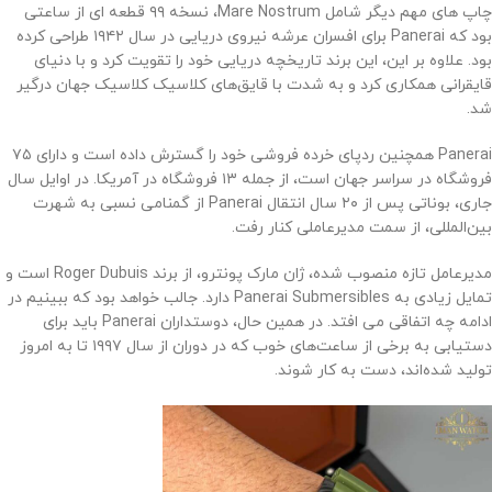
چاپ های مهم دیگر شامل Mare Nostrum، نسخه ۹۹ قطعه ای از ساعتی
بود که Panerai برای افسران عرشه نیروی دریایی در سال ۱۹۴۲ طراحی کرده
بود. علاوه بر این، این برند تاریخچه دریایی خود را تقویت کرد و با دنیای
قایقرانی همکاری کرد و به شدت با قایق‌های کلاسیک کلاسیک جهان درگیر
شد.
Panera
i همچنین ردپای خرده فروشی خود را گسترش داده است و دارای ۷۵
فروشگاه در سراسر جهان است، از جمله ۱۳ فروشگاه در آمریکا. در اوایل سال
جاری، بوناتی پس از ۲۰ سال انتقال Panerai از گمنامی نسبی به شهرت
بین‌المللی، از سمت مدیرعاملی کنار رفت.
مدیرعامل تازه منصوب شده، ژان مارک پونترو، از برند Roger Dubuis است و
تمایل زیادی به Panerai Submersibles دارد. جالب خواهد بود که ببینیم در
ادامه چه اتفاقی می افتد. در همین حال، دوستداران Panerai باید برای
دستیابی به برخی از ساعت‌های خوب که در دوران از سال ۱۹۹۷ تا به امروز
تولید شده‌اند، دست به کار شوند.