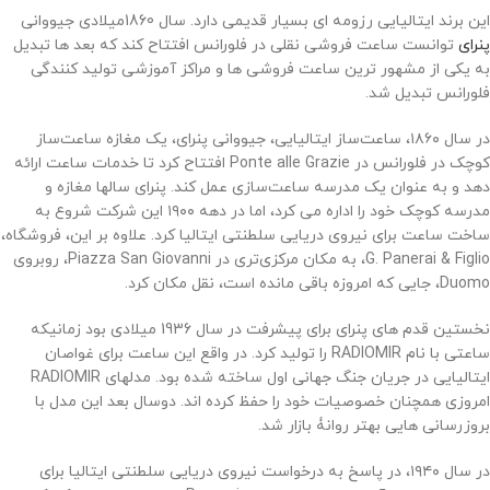
این برند ایتالیایی رزومه ای بسیار قدیمی دارد. سال 1860میلادی جیووانی
پنرای
توانست ساعت فروشی نقلی در فلورانس افتتاح کند که بعد ها تبدیل
به یکی از مشهور ترین ساعت فروشی ها و مراکز آموزشی تولید کنندگی
فلورانس تبدیل شد.
در سال ۱۸۶۰، ساعت‌ساز ایتالیایی، جیووانی پنرای، یک مغازه ساعت‌ساز
کوچک در فلورانس در Ponte alle Grazie افتتاح کرد تا خدمات ساعت ارائه
دهد و به عنوان یک مدرسه ساعت‌سازی عمل کند. پنرای سالها مغازه و
مدرسه کوچک خود را اداره می کرد، اما در دهه ۱۹۰۰ این شرکت شروع به
ساخت ساعت برای نیروی دریایی سلطنتی ایتالیا کرد. علاوه بر این، فروشگاه،
G. Panerai & Figlio، به مکان مرکزی‌تری در Piazza San Giovanni، روبروی
Duomo، جایی که امروزه باقی مانده است، نقل مکان کرد.
نخستین قدم های پنرای برای پیشرفت در سال 1936 میلادی بود زمانیکه
ساعتی با نام RADIOMIR را تولید کرد. در واقع این ساعت برای غواصان
ایتالیایی در جریان جنگ جهانی اول ساخته شده بود. مدلهای RADIOMIR
امروزی همچنان خصوصیات خود را حفظ کرده اند. دوسال بعد این مدل با
بروزرسانی هایی بهتر روانۀ بازار شد.
در سال ۱۹۴۰، در پاسخ به درخواست نیروی دریایی سلطنتی ایتالیا برای