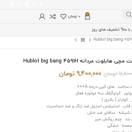
0
0
تومان
% تخفیف های روز
ا ما
ی هابلوت مردانه Hublot big bang 4591H
9,400,000
تومان
11,80
تومان
ساخت : های کپی درجه A+++
وتور : کرنوگراف سه موتوره فعال
: کوارتز ( باتری )
اب : استینلس استیل ضد زنگ و ضد حساسیت
شیشه : سافایر ضد خش
ند : چرم روکش جیر
فحه : مشگی