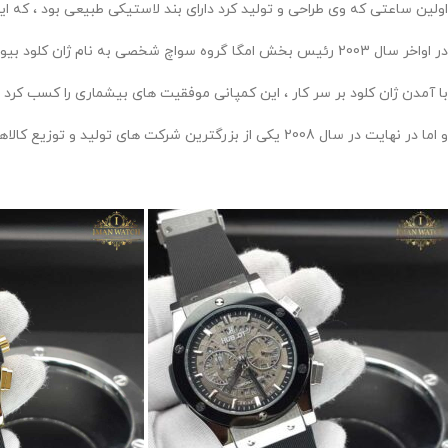
اولین ساعتی که وی طراحی و تولید کرد دارای بند لاستیکی طبیعی بود ، که این ساعت در اوایل عرضه 
در اواخر سال 2003 رئیس بخش امگا گروه سواچ شخصی به نام ژان کلود بیور با کروکو ملاقات کرده و عنوان مدیرعامل را در سال 2004 از آن خود کرده و جزو هیئت مدیره و سهامدار ساعت های هابلوت نیز بوده است .
با آمدن ژان کلود بر سر کار ، این کمپانی موفقیت های بیشماری را کسب کرد .
و اما در نهایت در سال 2008 یکی از بزرگترین شرکت های تولید و توزیع کالاهای لوکس به نام ال و ام هاش ، کمپانی هابلوت را از کروکو خریداری کردند .