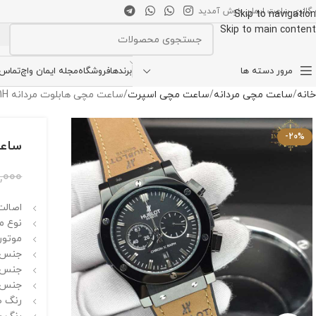
 گالری ساعت ایمان خوش آمدید
Skip to navigation
Skip to main content
انتخاب دسته بندی
مرور دسته ها
برندها
فروشگاه
مجله ایمان واچ
تماس ب
خانه
ساعت مچی مردانه
ساعت مچی اسپرت
ساعت مچی هابلوت مردانه Hublot big bang 4591H
-20%
ساعت مچ
0,000
اصالت 
نوع م
موتور 
جنس ق
جنس 
جنس ب
رنگ ص