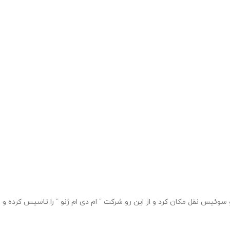
زی شرکت خود آنجارو ترک کرد و همچنین به ژنو سوئیس نقل مکان کرد و از این رو شرکت ” ام دی ام ژنو ” را تاسیس کرده و