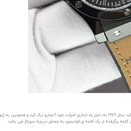
شخصی به نام کارلو کروکو که ساعت ساز سوئیسی بود در شرکتی که کار میکرد سال 1976 به دلیل راه اندا
 کلمه برگرفته از یک کلمه ی فرانسوی به معنای دریچه سوراخ می باشد .