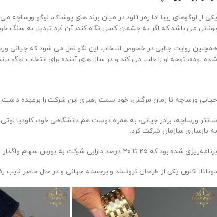
یکی از لوگوهای زیبا اما رمز آلود در میان برند های پوشاک، لوگو ورساچه م
یونانی می باشد که اگر به چشمان کسی نگاه کند، آن فرد تبدیل به سنگ خو
همچنین روایت جالبی در خصوص انتخاب این لگو نقل می شود که جیانی ورساچه 
شده بوده، توجه او را جلب می کند و در سال های آینده برای انتخاب لوگو برند
جیانی ورساچه تا زمان مرگش، خود سمت رهبری این شرکت را برعهده داشت. 
به بازسازی سازمان شرکت کرد.
برنامه‌ریزی شده بود که ۲۵ تا ۳۰ درصد دارایی شرکت به بورس سهام واگذار شود. جیانی ورساچه مالک ۴۵ درصد، دوناتلا ۲۰ درصد و سانتو ورساچه مالک ۳۵ درصد از سهام شرکت بودند.
دوناتلا اکنون یکی از طراحان ثروتمند و برجسته جهانی و در حال حاضر نای