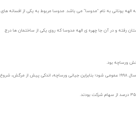
 الهه یونانی به نام “مدوسا” می باشد. مدوسا مربوط به یکی از افسانه های
ان رفته و در آن جا چهره ی الهه مدوسا که روی یکی از ساختمان ها درج
خش ورساچه بود.
سانتو ورساچه، برادر جیانی، به همراه دوست هم دانشگاهی خود، کلودیا لوتی، شرکت مرکزی ورساچه را اداره می‌کرد. انتظار می‌رفت که این شرکت در نیمه سال ۱۹۹۸ عمومی شود؛ بنابراین جیانی ورساچه، اندکی پیش از مرگش، شروع