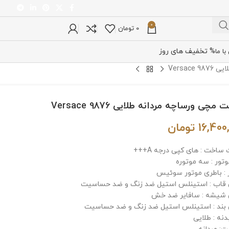
0
0
تومان
% تخفیف های روز
ا ما
Versac
مچی ورساچه مردانه طلایی 9876 Versace
16,400
تومان
ساخت : های کپی درجه A+++
وتور : سه موتوره
 : باطری موتور سوئیس
اب : استینلس استیل ضد زنگ و ضد حساسیت
شیشه : سافایر ضد خش
ند : استینلس استیل ضد زنگ و ضد حساسیت
دنه : طلایی