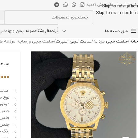
 گالری ساعت ایمان خوش آمدید
Skip to navigation
Skip to main content
انتخاب دسته بندی
مرور دسته ها
برندها
فروشگاه
مجله ایمان واچ
تماس ب
خانه
ساعت مچی مردانه
ساعت مچی اسپرت
ساعت مچی ورساچه مردانه طلایی 9876 e
ساعت 
,000
اصالت 
نوع م
موتور
جنس ق
جنس 
جنس ب
رنگ ب