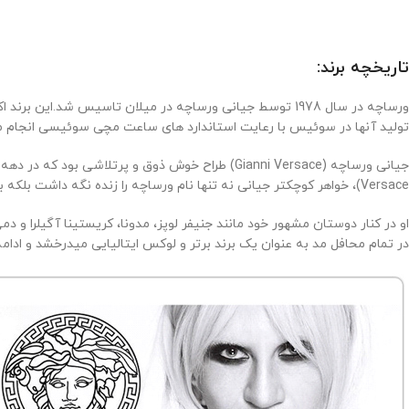
تاریخچه برند:
ورساچه در سال 1978 توسط جیانی ورساچه در میلان تاسیس ش
تولید آنها در سوئیس با رعایت استاندارد های ساعت مچی سوئیسی انجام م
جیانی ورساچه (
Gianni Versace
) طراح خوش ذوق و پرتلاشی بود که در دهه 1980 و 1990 در لیست برترین طراحان هم قرار گرفت.بعد از مرگ ناگهانی جیانی همه میپرسیدن آیا این برند زنده خواهد ماند؟ دوناتلا 
Versace
)، خواهر کوچکتر جیانی نه تنها نام ورساچه را زنده نگه داشت بلکه 
او در کنار دوستان مشهور خود مانند جنیفر لوپز، مدونا، کریستینا آگیلرا و 
در تمام محافل مد به عنوان یک برند برتر و لوکس ایتالیایی میدرخشد و ادامه 