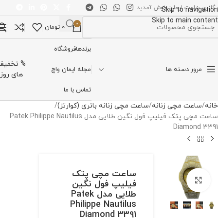
 گالری ساعت ایمان خوش آمدید
Skip to navigation
Skip to main content
0
0
تومان
تخاب دسته بندی
برندها
فروشگاه
% تخفیف
مرور دسته ها
مجله ایمان واچ
های روز
تماس با ما
خانه
ساعت مچی زنانه
ساعت مچی زنانه باتری (کوارتز)
ساعت مچی پتک فیلیپ فول نگین طلایی مدل Patek Philippe Nautilus
Diamond 3391
ساعت مچی پتک
برای بزرگنمایی کلیک کنید
فیلیپ فول نگین
طلایی مدل Patek
Philippe Nautilus
Diamond 3391