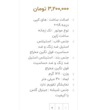
3,200,000
تومان
اصالت ساخت : های کپی
درجه A++
نوع موتور : تک زمانه
ساخت ژاپن
جنس قاب : استینلس
استیل ضد زنگ و ضد
حساسیت فول نگین مخراج
جنس بند : استینلس استیل
ضد زنگ و ضد حساسیت
فول نگین مخراج
وزن : 128 گرم
ابعاد : 40 میلی متر
نمایشگر تقویم :دارد
جنس شیشه : مینرال گلس
با کیفیت