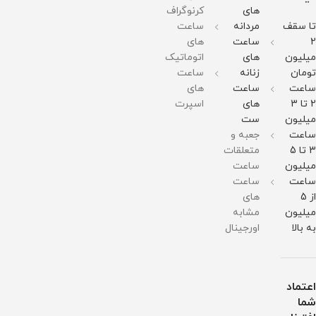
حساسیت
برابر
در
378
حساسیت
های
کرنوگراف
قطر
آب
برابر
گرم
قطر
صفحه
آب
مقاومت
صفحه
تا سقف
مردانه
ساعت
:
در
:
51میلی
برابر
51میلی
2
ساعت
های
متر
آب
متر
میلیون
های
اتوماتیک
وزن :
وزن :
211
211
تومان
زنانه
ساعت
گرم
گرم
ساعت
ساعت
های
مقاومت
مقاومت
در
در
2 تا 3
های
اسپرت
برابر
برابر
میلیون
ست
آب
آب
ساعت
جعبه و
3 تا 5
متعلقات
میلیون
ساعت
ساعت
ساعت
از 5
های
میلیون
مشابه
به بالا
اورجینال
اعتماد
شما