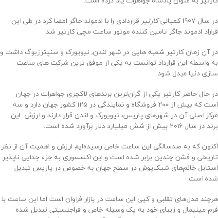
کارتیر به عنوان پادشاه جواهرات یاد کرده است.
در سال 1907 کمپانی
کارتیر
قراردادی را با ادموند جاگر امضا کرد در طی این
قراراد ادموند جاگر تامین کننده موتور ساعت مچی کارتیر شد.
در آن زمان کارتیر شعبه هایی در شهر لندن, نیویورک و سنپترزبوگ داشت و
به واسطه این قرارداد توانست به یکی از موفق ترین شرکت های ساعت
سازی دنیا مبدل شود.
در حال حاضر کارتیر یکی از گران‌ترین برندهای لاکچری جواهرات در جهان
است که بیش از ۲۰۰ فروشگاه و نمایندگی در ۱۲۵ کشور جهان دارد و سه
مرکز اصلی آن در شهرهای پاریس، نیویورک و لندن قرار دارند و ارزش این
برند در سال ۲۰۱۶ بیش از شش میلیارد دلار برآورد شده است.
اکنون که به صدسالگی این ساعت خاص رسیده‌ایم ارزش و اهمیت آن از نظر
تاریخی و فشن چندین برابر شده است و این اکسسوری به جزء جدایی ناپذیر
استایل خانم‌های شیک‌پوش در سطح جهان به خصوص در پاریس تبدیل
شده است.
هرچند مدل‌های تقلبی و کپی این ساعت در بازار فراوان است اما این ساعت با
فرم مینیمال و زیبای خود به یک وسیله خاص و فراجنسیتی تبدیل شده