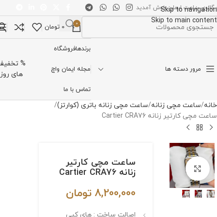
 گالری ساعت ایمان خوش آمدید
Skip to navigation
Skip to main content
0
0
تومان
تخاب دسته بندی
برندها
فروشگاه
% تخفیف
مرور دسته ها
مجله ایمان واچ
های روز
تماس با ما
خانه
ساعت مچی زنانه
ساعت مچی زنانه باتری (کوارتز)
ساعت مچی کارتیر زنانه Cartier CRA76
ساعت مچی کارتیر
برای بزرگنمایی کلیک کنید
زنانه Cartier CRA76
8,200,000
تومان
اصالت ساخت : های کپی