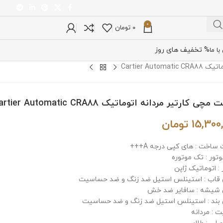
0
0
تومان
% تخفیف های روز
ا ما
Cartier Au
ی کارتیر مردانه اتوماتیک Cartier Automatic CRA88
15,300
تومان
ساخت : های کپی درجه A+++
وتور : تک موتوره
: اتوماتیک ژاپن
اب : استینلس استیل ضد زنگ و ضد حساسیت
شیشه : سافایر ضد خش
ند : استینلس استیل ضد زنگ و ضد حساسیت
 : مردانه