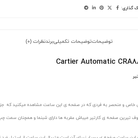
ک گذاری:
توضیحات
توضیحات تکمیلی
برند
نظرات (0)
یر
 خاص و منحصر به فردی که در صفحه ی این ساعت مشاهده میکنید که جزو مد
روف تیرین صفحه ی کارتیر میباش عقربه ها دارای شبنما و همچنان سمت چپ 
ن این ساعت صفحه ی بسیار زیبای آن است.متریال این ساعت از استیل ضد ز