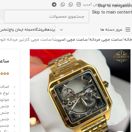
 گالری ساعت ایمان خوش آمدید
Skip to navigation
Skip to main content
انتخاب دسته بندی
مرور دسته ها
برندها
فروشگاه
مجله ایمان واچ
تماس ب
خانه
ساعت مچی مردانه
ساعت مچی اسپرت
ساعت مچی کارتیر مردانه اتوماتیک tomatic CRA88
ساعت مچ
,000
اصالت 
نوع م
موتور 
جنس ق
جنس 
جنس ب
جنسیت