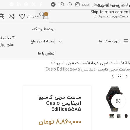
 گالری ساعت ایمان خوش آمدید
Skip to navigation
Skip to main content
0
0
تومان
تخاب دسته بندی
برندها
فروشگاه
% تخفیف
مرور دسته ها
مجله ایمان واچ
های روز
تماس با ما
خانه
ساعت مچی مردانه
ساعت مچی اسپرت
ساعت مچی کاسیو ادیفایس Casio Edifice5585
ساعت مچی کاسیو
برای بزرگنمایی کلیک کنید
ادیفایس Casio
Edifice5585
8,860,000
تومان