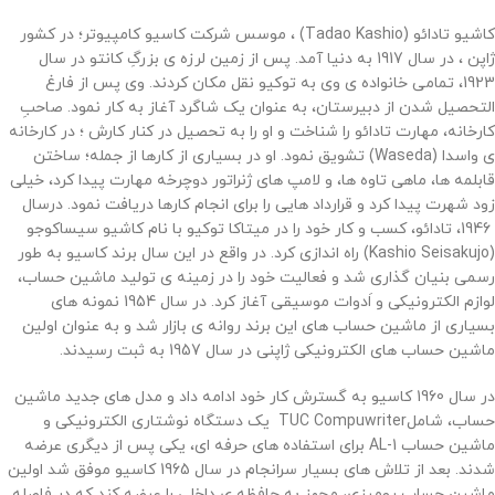
کاشیو تادائو (
Tadao Kashio
) ، موسس شرکت کاسیو کامپیوتر؛ در کشور
ژاپن ، در سال 1917 به دنیا آمد
.
پس از زمین لرزه ی بزرگِ کانتو در سال
1923، تمامی خانواده ی وی به توکیو نقل مکان کردند. وی پس از فارغ
التحصیل شدن از دبیرستان، به عنوان یک شاگرد آغاز به کار نمود. صاحبِ
کارخانه، مهارت تادائو را شناخت و او را به تحصیل در کنار کارش ؛ در کارخانه
ی واسدا (
Waseda
) تشویق نمود. او در بسیاری از کارها از جمله؛ ساختن
قابلمه ها، ماهی تاوه ها، و لامپ های ژنراتور دوچرخه مهارت پیدا کرد، خیلی
زود شهرت پیدا کرد و قرارداد هایی را برای انجام کارها دریافت نمود. درسال
1946، تادائو، کسب و کار خود را در میتاکا توکیو با نام کاشیو سیساکوجو
(
Kashio Seisakujo
) راه اندازی کرد. در واقع در این سال برند کاسیو به طور
رسمی بنیان گذاری شد و فعالیت خود را در زمینه ی تولید ماشین حساب،
لوازم الکترونیکی و اَدوات موسیقی آغاز کرد. در سال 1954 نمونه های
بسیاری از ماشین حساب های این برند روانه ی بازار شد و به عنوان اولین
ماشین حساب های الکترونیکی ژاپنی در سال 1957 به ثبت رسیدند.
در سال 1960 کاسیو به گسترش کار خود ادامه داد و مدل های جدید ماشین
حساب، شامل
TUC Compuwriter
یک دستگاه نوشتاری الکترونیکی و
ماشین حساب
AL-1
برای استفاده های حرفه ای، یکی پس از دیگری عرضه
شدند
.
بعد از تلاش های بسیار سرانجام در سال 1965 کاسیو موفق شد اولین
ماشین حساب رومیزی، مجهز به حافظه ی داخلی را عرضه کند که در فاصله