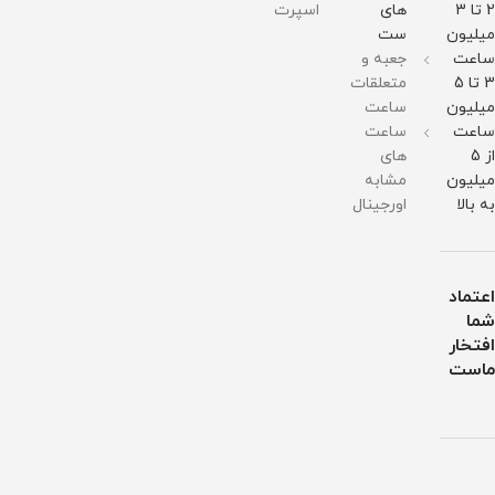
در
در
2 تا 3
های
اسپرت
برابر
برابر
میلیون
ست
آب
آب
ساعت
جعبه و
3 تا 5
متعلقات
میلیون
ساعت
ساعت
ساعت
از 5
های
میلیون
مشابه
به بالا
اورجینال
اعتماد
شما
افتخار
ماست