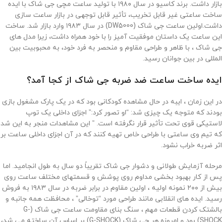
بازار داشت. برند کاسیو در سال ۱۹۸۰ با تولید ساعت مچی جی شاک با ایده
ساخت ساعتی غیر قابل تخریب، تأثیر قابل توجهی در بازار ساعت سازی
داشت.اولین ساعت جی شاک (DW5000) در سال ۱۹۸۳ وارد بازار شد. ساخت
این ساعت یک داستان موفقیت آمیز را با خود همراه داشت، زیرا مدل های
جی شاک ، با ظاهر و طراحی مقاوم و منحصر به فرد خود، به محبوبیت بین
المللی در بین جوانان رسید.
ایده ساخت ساعت ضد ضربه جی شاک از کجا آمد؟
در این زمان ، ایبه در حال مشاهده کودکانی بود که در یک پارک مشغول بازی
بودند که متوجه یک چیزی شد: “او تصور کرد:” اجزای داخلی یک توپ
لاستیکی قوی تحت تأثیر قرار نگرفته است. ” این مشاهدات منجر به این شد
که تیم وی ساعتی با طراحی خاص تهیه کنند که در آن اجزای داخلی ساعت بر
اثر ضربه خراب نشود.
مرحله آزمایش طولانی و دشوار جی شاک تقریباً دو سال به طول انجامید. اما
پس از کار بهبود بخشی مداوم روی پوشش و قسمتهای مختلف ساعت روی
بیش از ۲۰۰ نمونه اولیه ، اولین مقاوم در برابر ضربه در سال ۱۹۸۳ به فروش
رسید. ایده های انقلابی مانند طراحی مورد “توخالی” ، محافظت همه جانبه و
بالشتک کردن قطعات مهم ، سنگ بنای مقاومت ساعت جی شاک (G-
SHOCK) بود و امروزه هر جی شاک (G-SHOCK) بر اساس آن ساخته می شد،