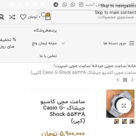
 گالری ساعت ایمان خوش آمدید
Skip to navigation
Skip to main content
0
0
تومان
تخاب دسته بندی
برندها
فروشگاه
% تخفیف
مرور دسته ها
مجله ایمان واچ
های روز
تماس با ما
خانه
ساعت مچی مردانه
ساعت مچی اسپرت
ساعت مچی کاسیو جیشاک Casio G-Shock 5543A (کپی)
ساعت مچی کاسیو
برای بزرگنمایی کلیک کنید
جیشاک Casio G-
Shock 5543A
(کپی)
5,900,000
تومان