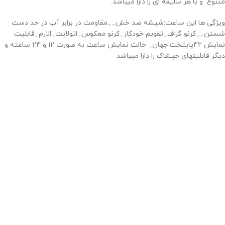
متنوع و با هر سلیقه ای را دارا میباشد.
ویژگی ها این ساعت:شیشه ضد خش__مقاومت در برابر آب در حد دست
شستن__کرنو گراف_تقویم خودکار_کرنو معکوس_اتولایت_الارم_قابلیت
نمایش 42پایتخت جهان_ حالت نمایش ساعت به صورت 12 و 24 ساعته و
دیگر قابلیتهای جیشاک را دارا میباشد