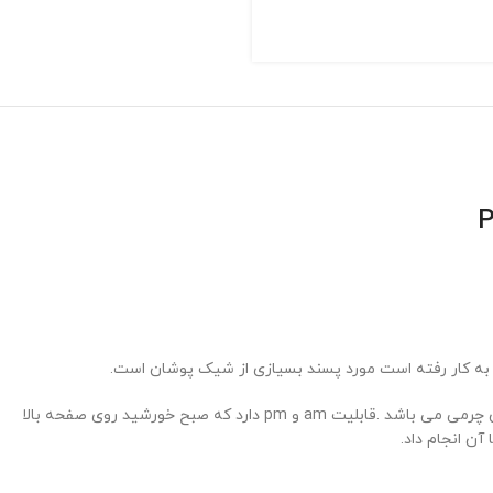
به کار رفته است مورد پسند بسیازی از شیک پوشان است.
موتور این ساعت سه موتوره اتوماتیک سوییسی ساخت کشور ژاپن می باشد . جنس بدنه این ساعت استینلس استیل ضد حساسیت و ضد زنگ و بند آن چرمی می باشد .قابلیت am و pm دارد که صبح خورشید روی صفحه بالا
ن انجام داد.