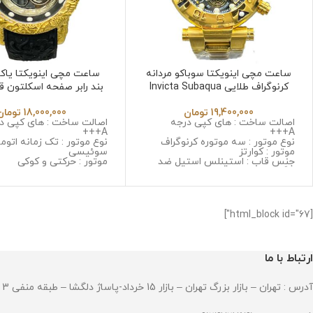
ساعت مچی اینویکتا سوباکو مردانه
ساعت مچی اینویکتا یاکوز
کرنوگراف طلایی Invicta Subaqua
بند رابر صفحه اسکلتون ق
cta Yakuza 6532 in
6532
19,400,000
تومان
18,000,000
تومان
اصالت ساخت : های کپی درجه
اصالت ساخت : های کپی د
A+++
A+++
نوع موتور : سه موتوره کرنوگراف
نوع موتور : تک زمانه اتوم
موتور : کوارتز
سوئیسی
جنس قاب : استینلس استیل ضد
موتور : حرکتی و کوکی
زنگ و ضد حساسیت
جنس قاب : استینلس است
جنس شیشه : سافایر ضد خش
زنگ و ضد حساسیت
جنس بند : استینلس استیل ضد زنگ
جنس شیشه : مینرال گلس 
و ضد حساسیت
کیفیت
قطر صفحه : 45 میلی گرم
جنس بند : رابر
[html_block id="67"]
وزن : 306 گرم
قطر صفحه : 45 میلی گرم
مقاومت در برابر آب
وزن : 128 گرم
مقاومت در برابر آب
ارتباط با ما
آدرس : تهران – بازار بزرگ تهران – بازار 15 خرداد-پاساژ دلگشا – طبقه منفی 3 – پلاک 94