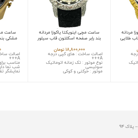
ا مردانه
ساعت مچی اینویکتا یاکوزا مردانه
ساعت مچ
اب طلایی
بند رابر صفحه اسکلتون قاب سیلور
Invicta Yakuza 6532
Invi
18,800,000
تومان
0
رجه
اصالت ساخت : های کپی درجه
اصالت ساخت
A+++
A+++
اتیک
نوع موتور : تک زمانه اتوماتیک
مناسب برای
سوئیسی
شب نما دار
موتور : حرکتی و کوکی
نمایشگر تق
یل ضد
جنس قاب : استینلس استیل ضد
نوع موتور :
زنگ و ضد حساسیت
موتور : میوت
با
جنس شیشه : مینرال گلس با
جنس قاب :
کیفیت
زنگ و ضد 
جنس بند : رابر
جنس شیشه 
قطر صفحه : 45 میلی گرم
خش
وزن : 128 گرم
جنس بند :
مقاومت در برابر آب
و ضد حسا
قطر صفحه : 51میلی 
وزن : 211 گرم
مقاومت در ب