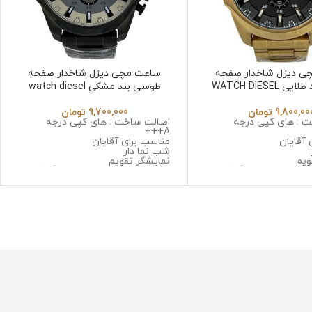
ی دیزل شاخدار صفحه
ساعت مچی دیزل شاخدار صفحه
مشکی بند طلایی WATCH DIESEL
طوسی بند مشکی watch diesel
DZ4960
9,800,00
تومان
9,700,000
تومان
 : های کپی درجه
اصالت ساخت : های کپی درجه
A+++
 آقایان
مناسب برای آقایان
شب نما دار
ویم
نمایشگر تقویم
 سه موتوره کرنوگراف
نوع موتور : سه موتوره کرنوگراف
ا ژاپن
موتور : میوتا ژاپن
 استینلس استیل ضد
جنس قاب : استینلس استیل ضد
حساسیت
زنگ و ضد حساسیت
: صافیر کریستال ضد
جنس شیشه : صافیر کریستال ضد
خش
 استینلس استیل ضد زنگ
جنس بند : استینلس استیل ضد زنگ
سیت
و ضد حساسیت
متر
قطر صفحه : 51میلی متر
وزن : 211 گرم
رابر آب
مقاومت در برابر آب