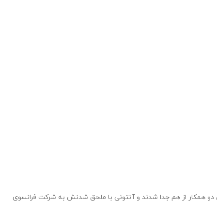
 ، شخصی که طراح ساعت بود با همکاری دستیارش فرانچس زاپک در ساخت و ساز ساعت فعالیت داشتند ، طولی نکشید که در سال 1844 این دو همکار از هم جدا شدند و آنتونی با ملحق شدنش به شرکت فرانسوی