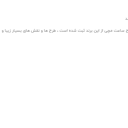
د
یه برای این برند امتیاز محسوب میشد و باعث شده بود سالیانه با تعداد نفرات 2000 کارمند حدود 45 هزار ساعت تولید کنند و حدود 200 طرح ساعت مچی از این برند ثبت شده است ، طرح ها و نقش های بسیار زیبا و