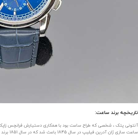
تاریخچه برند ساعت:
ساعت سازی ژان آدرین فیلیپ در سال 1845 باعث شد که در سال 1851 برند پتک فیلیپ به وجود آید .