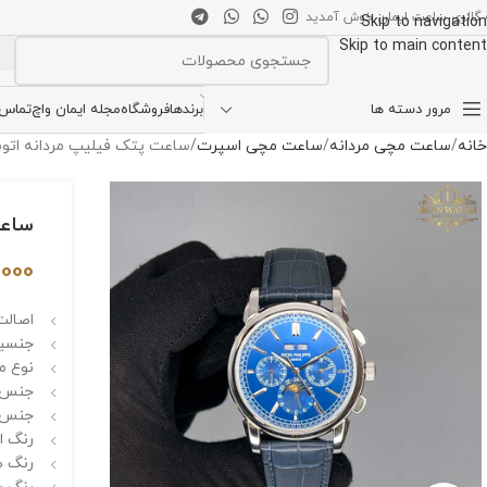
 گالری ساعت ایمان خوش آمدید
Skip to navigation
Skip to main content
انتخاب دسته بندی
مرور دسته ها
برندها
فروشگاه
مجله ایمان واچ
تماس ب
خانه
ساعت مچی مردانه
ساعت مچی اسپرت
ساعت پتک فیلیپ مردانه اتوماتیک نقره
ساعت 
,000
اصالت
جنسیت
نوع م
جنس ب
جنس ب
رنگ اص
رنگ ص