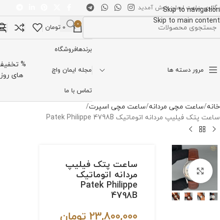
 گالری ساعت ایمان خوش آمدید
Skip to navigation
Skip to main content
0
0
تومان
تخاب دسته بندی
برندها
فروشگاه
% تخفیف
مرور دسته ها
مجله ایمان واچ
های روز
تماس با ما
خانه
ساعت مچی مردانه
ساعت مچی اسپرت
ساعت پتک فیلیپ مردانه اتوماتیک Patek Philippe 4798B
ساعت پتک فیلیپ
برای بزرگنمایی کلیک کنید
مردانه اتوماتیک
Patek Philippe
4798B
23,800,000
تومان