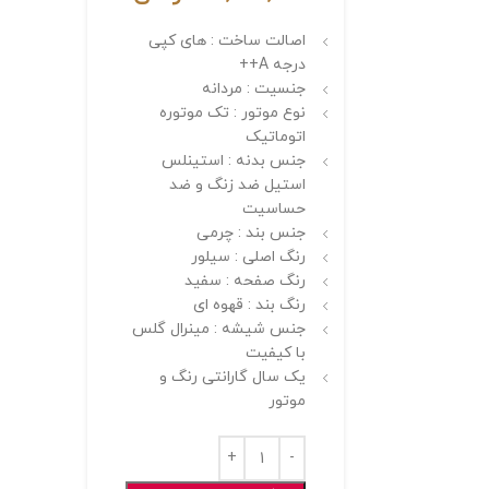
اصالت ساخت : های کپی
درجه A++
جنسیت : مردانه
نوع موتور : تک موتوره
اتوماتیک
جنس بدنه : استینلس
استیل ضد زنگ و ضد
حساسیت
جنس بند : چرمی
رنگ اصلی : سیلور
رنگ صفحه : سفید
رنگ بند : قهوه ای
جنس شیشه : مینرال گلس
با کیفیت
یک سال گارانتی رنگ و
موتور