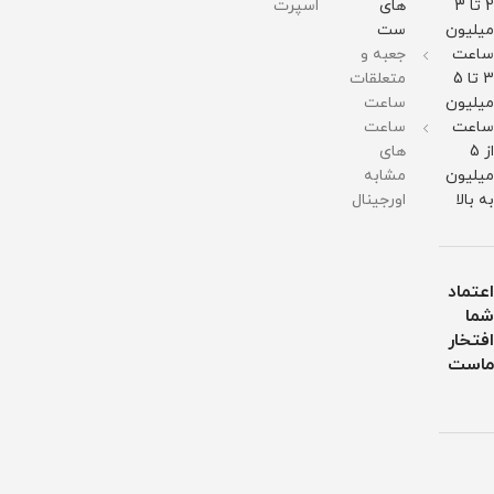
در
2 تا 3
های
اسپرت
برابر
میلیون
ست
آب
ساعت
جعبه و
3 تا 5
متعلقات
میلیون
ساعت
ساعت
ساعت
از 5
های
میلیون
مشابه
به بالا
اورجینال
اعتماد
شما
افتخار
ماست