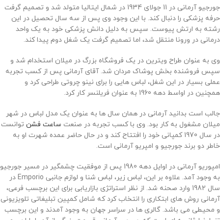
جورجیو آرمانی در 11 جولای 1934 در شمال ایتالیا متولد شد و تصمیم گرفت
حرفه پزشکی را دنبال کند. با این وجود وی پس از سه سال تحصیل در این
رشته به ارتش پیوست. سپس به دلیل دانش پزشکی خود به یک واحد
درمانی در ورونا منتقل شد، اما تصمیم گرفت یک شغل دوم پیدا کند.
وی به عنوان طراح ویترین در یک فروشگاه بزرگ در میلان استخدام شد و
سپس فروشنده بخش پوشاک مردان شد. آقای آرمانی پس از کسب تجربه
عملی بسیار در این شغل، لباس هایی را برای نینو چروتی طراحی کرد و
همچنین در اواسط دهه 1960 به عنوان فریلنسر کار کرد.
جالب است بدانید آرمانی در همان سال ها به عنوان یک مدل لباس در شهر
میلان مشغول به کار بود. وی با کسب تجربه در صنعت
ساعت فشن
توانست
در سال 1970 کمپانی خود را افتتاح کند و در حال حاضر عمده شهرت او به
خاطر دو برند جورجیو و امپریو آرمانی است.
امپوریو آرمانی در اوایل دهه 1980 پس از موفقیت چشمگیر در مسیر جورجیو
به وجود آمد. علاوه بر این، لباس زیر، لباس شنا و لوازم جانبی Emporio در
سال 1982 وارد صحنه شد. از نظر استراتژی بازاریابی برای این برچسب فرعی،
آرمانی روش های ابتکاری را انتخاب کرد که شامل کمپین تبلیغاتی تلویزیونی
و محیطی می باشد. گالری ها در سراسر جهان به وجود آمدند و این برچسب