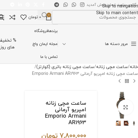
 گالری ساعت ایمان خوش آمدید
Skip to navigation
Skip to main content
0
0
تومان
تخاب دسته بندی
برندها
فروشگاه
% تخفیف
مرور دسته ها
مجله ایمان واچ
های روز
تماس با ما
خانه
ساعت مچی زنانه
ساعت مچی زنانه باتری (کوارتز)
ساعت مچی زنانه امپریو آرمانی Emporio Armani AR1963
ساعت مچی زنانه
برای بزرگنمایی کلیک کنید
امپریو آرمانی
Emporio Armani
AR1963
7,800,000
تومان