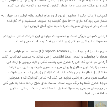
تنها خط ثانویه ای است که جورجیو آرمانی قسمت بزرگی از آن را طراحی می
کند و در هفته مد میلان به عنوان کانون توجه مورد توجه قرار می گیرد.
کمپانی آرمانی یکی از مشهور ترین گروه های تولید لوازم لوکس در جهان به
شمار می رود که دارای 5000 هزار کارمند به صورت مستقیم و 13 کارخانه
است و در شهرهای معروف دنیا شعبه های فعال فروش دارد.
آرمانی کمپانی بزرگی است و محصولات تولیدی این شرکت شامل عطریات,
محصولات آرایشی, عینک, زیور آلات, پوشاک و
ساعت
مچی است.
سری متمایز امپریو آرمانی (Emporio Armani) از ساعت های طراحی شده
همراه با جواهرات و الماس عملا اطلاعات را می تواند به سرعت تماشایی کند.
آرمانی در حالی که امروزه مدرن می باشد، شکل و فرم زیبایی را ارائه می
دهد، جزئیات این سلایق را بیان می کند. سری شیک و مدرن می تواند
متشکل از انواع متنوعی باشد که باعث افزایش زیبایی است. این شرکت
ساعت های مچی ورزشی تولید می کند که شامل کورنوگراف و همچنین
توجه مدرن شما به رنگ تیره است. ساعت های طراح زنانه شما به طور کلی
در چرم های طبیعی به همراه استیل با استفاده از سبک آرمانی نمادین
ساخته می شوند.