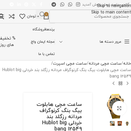
 گالری ساعت ایمان خوش آمدید
Skip to navigation
Skip to main content
0
0
تومان
تخاب دسته بندی
برندها
فروشگاه
% تخفیف
مرور دسته ها
مجله ایمان واچ
های روز
تماس با ما
خانه
ساعت مچی مردانه
ساعت مچی اسپرت
ساعت مچی هابلوت بیگ بنگ کرنوگراف مردانه رزگلد بند خردلی Hublot big
bang 12549
ساعت مچی هابلوت
برای بزرگنمایی کلیک کنید
بیگ بنگ کرنوگراف
مردانه رزگلد بند
خردلی Hublot big
bang 12549