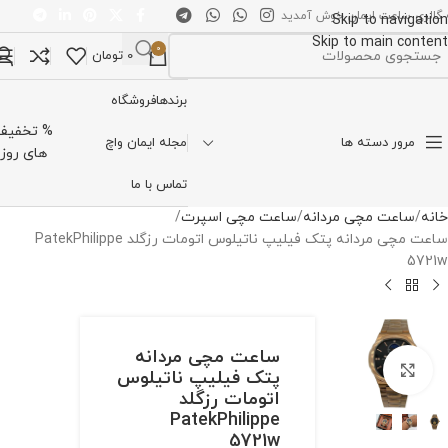
 گالری ساعت ایمان خوش آمدید
Skip to navigation
Skip to main content
0
0
تومان
تخاب دسته بندی
برندها
فروشگاه
% تخفیف
مرور دسته ها
مجله ایمان واچ
های روز
تماس با ما
خانه
ساعت مچی مردانه
ساعت مچی اسپرت
ساعت مچی مردانه پتک فیلیپ ناتیلوس اتومات رزگلد PatekPhilippe
5721w
ساعت مچی مردانه
برای بزرگنمایی کلیک کنید
پتک فیلیپ ناتیلوس
اتومات رزگلد
PatekPhilippe
5721w