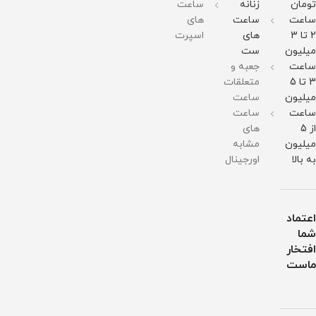
211
211
آب
تومان
زنانه
ساعت
گرم
گرم
ساعت
ساعت
های
مقاومت
مقاومت
در
در
2 تا 3
های
اسپرت
برابر
برابر
میلیون
ست
آب
آب
ساعت
جعبه و
3 تا 5
متعلقات
میلیون
ساعت
ساعت
ساعت
از 5
های
میلیون
مشابه
به بالا
اورجینال
اعتماد
شما
افتخار
ماست