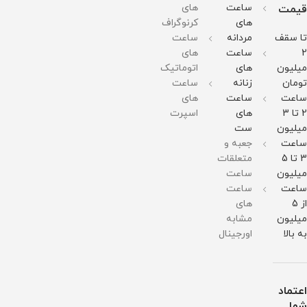
آب
وزن :
ضد
150
165
ساعت
های
قیمت
378
حساسیت
گرم
گرم
های
کرنوگراف
گرم
قطر
مقاومت
مقاومت
مقاومت
صفحه
در
در
تا سقف
مردانه
ساعت
در
:
برابر
برابر
برابر
51میلی
آب
آب
2
ساعت
های
آب
متر
میلیون
های
اتوماتیک
وزن :
211
تومان
زنانه
ساعت
گرم
ساعت
ساعت
های
مقاومت
در
2 تا 3
های
اسپرت
برابر
میلیون
ست
آب
ساعت
جعبه و
3 تا 5
متعلقات
میلیون
ساعت
ساعت
ساعت
از 5
های
میلیون
مشابه
به بالا
اورجینال
اعتماد
شما