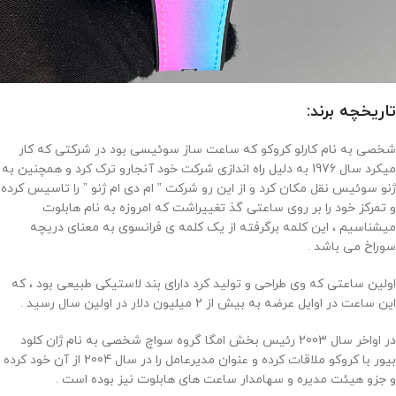
تاریخچه برند:
شخصی به نام کارلو کروکو که ساعت ساز سوئیسی بود در شرکتی که کار
میکرد سال 1976 به دلیل راه اندازی شرکت خود آنجارو ترک کرد و همچنین به
ژنو سوئیس نقل مکان کرد و از این رو شرکت ” ام دی ام ژنو ” را تاسیس کرده
و تمرکز خود را بر روی ساعتی گذ تغییراشت که امروزه به نام هابلوت
میشناسیم ، این کلمه برگرفته از یک کلمه ی فرانسوی به معنای دریچه
سوراخ می باشد .
اولین ساعتی که وی طراحی و تولید کرد دارای بند لاستیکی طبیعی بود ، که
این ساعت در اوایل عرضه به بیش از 2 میلیون دلار در اولین سال رسید .
در اواخر سال 2003 رئیس بخش امگا گروه سواچ شخصی به نام ژان کلود
بیور با کروکو ملاقات کرده و عنوان مدیرعامل را در سال 2004 از آن خود کرده
و جزو هیئت مدیره و سهامدار ساعت های هابلوت نیز بوده است .