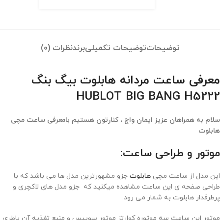
توضیحات
توضیحات تکمیلی
برند
نظرات (0)
معرفی ساعت مردانه هابلوت بیگ بنگ
HUBLOT BIG BANG H5222
سلام به همراهان عزیز ایمان واچ ، کنارتون هستیم بامعرفی ساعت مچی
هابلوت
موتور و طراحی ساعت:
این مدل از ساعت مچی
هابلوت
جزو مشهورترین مدل ها می باشد که با
طراحی صفحه ی این ساعت مشاهده میکنید که جزو مدل های لاکچری و
پرطرفدار هابلوت به شمار می رود.
موتور این ساعت سه موتوره کوارتز موتور سوییس و منبع تغذیه آن باطری