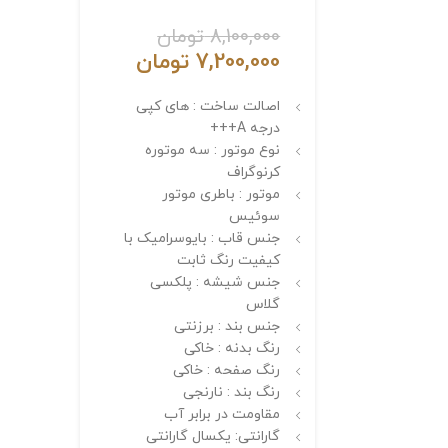
8,100,000
تومان
7,200,000
تومان
اصالت ساخت : های کپی
درجه A+++
نوع موتور : سه موتوره
کرنوگراف
موتور : باطری موتور
سوئیس
جنس قاب : بایوسرامیک با
کیفیت رنگ ثابت
جنس شیشه : پلکسی
گلاس
جنس بند : برزنتی
رنگ بدنه : خاکی
رنگ صفحه : خاکی
رنگ بند : نارنجی
مقاومت در برابر آب
گارانتی: یکسال گارانتی