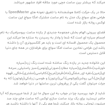
میکند که بیشتر بین ساعت مچی مورد علاقه افراد مشهور میباشد.
حالا در یک حرکت کاملا هوشمندانه با تلفیق نمونه های SpeedMaster با
طراحی های سواچ یک مدل به نام ساعت مشترک امگا سواچ این ساعت
لوکس روانه بازار شده است.
فضای بیرونی الهام بخش مجموعه جدیدی از یازده ساعت بیوسرامیک به نام
اجسام سیاره ای است که شما را وادار به رسیدن به ستاره ها میکند.این
محصول یک محصول افسانه ای است و باید هر کلکسیونری آن را داشته
باشد.این طراحی نمادین ساعت امگا سواچ برای طرفداران در همه جای دنیا
قابل دسترس است.
این خانواده جدید در یازده رنگ ساخته شده است.رنگ زرد(سیاره
خورشید)،خاکستری(سیاره عطارد)،صورتی(ونوس)،سبز پاستیلی_سرمه
ای(زمین)،نقره ای_مشگی(ماه)،قرمز(مریخ)،کالباسی(مشتری)،خاکی_قهوه
ای(زحل)،آبی روشن(اورانوس)،آبی(نپتون) و طوسی زرشکی(پلوتون) که به
جرات میتوان گفت یکی از پرفروش ترین ساعتها در دنیا خواهد شد.
شاید از خود بپرسید چرا در جواب به این سوال ما نیز از شما میپرسیم که آیا
حاضر نیستید برای یک برند ساعت سازی لوکس که ساعت های چند صد
میلیون تومانی روانه بازار میکند، شما هم یکی از آنها را داشته باشید هر