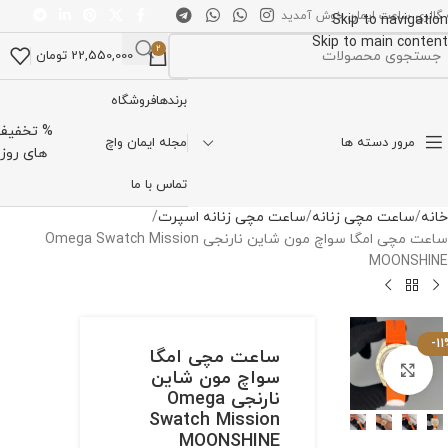
 گالری ساعت ایمان خوش آمدید
Skip to navigation
Skip to main content
2
22,550,000
تومان
تخاب دسته بندی
برندها
فروشگاه
% تخفیف
مرور دسته ها
مجله ایمان واچ
های روز
تماس با ما
خانه
ساعت مچی زنانه
ساعت مچی زنانه اسپرت
ساعت مچی امگا سواچ مون شاین نارنجی Omega Swatch Mission
MOONSHINE
-11
ساعت مچی امگا
برای بزرگنمایی کلیک کنید
سواچ مون شاین
نارنجی Omega
Swatch Mission
MOONSHINE