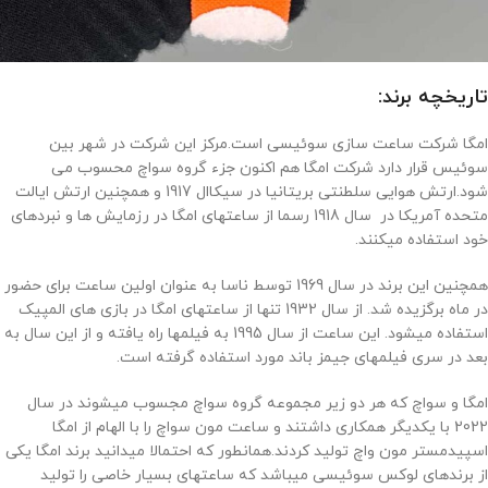
تاریخچه برند:
امگا شرکت ساعت سازی سوئیسی است.مرکز این شرکت در شهر بین
سوئیس قرار دارد شرکت امگا هم اکنون جزء گروه سواچ محسوب می
شود.ارتش هوایی سلطنتی بریتانیا در سیکاال 1917 و همچنین ارتش ایالت
متحده آمریکا در سال 1918 رسما از ساعتهای امگا در رزمایش ها و نبردهای
خود استفاده میکنند.
همچنین این برند در سال 1969 توسط ناسا به عنوان اولین ساعت برای حضور
در ماه برگزیده شد. از سال 1932 تنها از ساعتهای امگا در بازی های المپیک
استفاده میشود. این ساعت از سال 1995 به فیلمها راه یافته و از این سال به
بعد در سری فیلمهای جیمز باند مورد استفاده گرفته است.
امگا و سواچ که هر دو زیر مجموعه گروه سواچ مجسوب میشوند در سال
2022 با یکدیگر همکاری داشتند و ساعت مون سواچ را با الهام از امگا
اسپیدمستر مون واچ تولید کردند.همانطور که احتمالا میدانید برند امگا یکی
از برندهای لوکس سوئیسی میباشد که ساعتهای بسیار خاصی را تولید