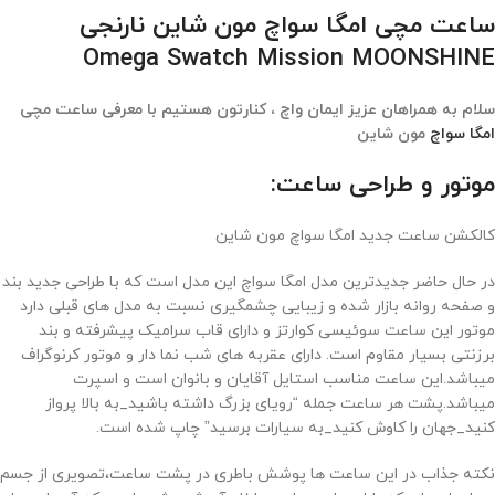
ساعت مچی امگا سواچ مون شاین نارنجی
Omega Swatch Mission MOONSHINE
سلام به همراهان عزیز ایمان واچ ، کنارتون هستیم با معرفی ساعت مچی
امگا سواچ
مون شاین
موتور و طراحی ساعت:
کالکشن ساعت جدید امگا سواچ مون شاین
در حال حاضر جدیدترین مدل امگا سواچ این مدل است که با طراحی جدید بند
و صفحه روانه بازار شده و زیبایی چشمگیری نسبت به مدل های قبلی دارد
موتور این ساعت سوئیسی کوارتز و دارای قاب سرامیک پیشرفته و بند
برزنتی بسیار مقاوم است. دارای عقربه های شب نما دار و موتور کرنوگراف
میباشد.این ساعت مناسب استایل آقایان و بانوان است و اسپرت
میباشد.پشت هر ساعت جمله “رویای بزرگ داشته باشید_به بالا پرواز
کنید_جهان را کاوش کنید_به سیارات برسید” چاپ شده است.
نکته جذاب در این ساعت ها پوشش باطری در پشت ساعت،تصویری از جسم