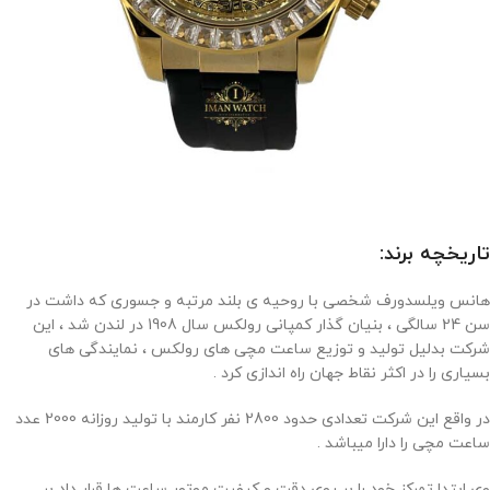
تاریخچه برند:
هانس ویلسدورف شخصی با روحیه ی بلند مرتبه و جسوری که داشت در
سن 24 سالگی ، بنیان گذار کمپانی رولکس سال 1908 در لندن شد ، این
شرکت بدلیل تولید و توزیع ساعت مچی های رولکس ، نمایندگی های
بسیاری را در اکثر نقاط جهان راه اندازی کرد .
در واقع این شرکت تعدادی حدود 2800 نفر کارمند با تولید روزانه 2000 عدد
ساعت مچی را دارا میباشد .
وی ابتدا تمرکز خود را بر روی دقت و کیفیت موتور ساعت ها قرار داد بر