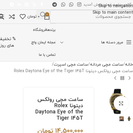
 گالری ساعت ایمان خوش آمدید
Skip to navigation
Skip to main content
0
0
تومان
تخاب دسته بندی
برندها
فروشگاه
% تخفیف
مرور دسته ها
مجله ایمان واچ
های روز
تماس با ما
خانه
ساعت مچی مردانه
ساعت مچی اسپرت
ساعت مچی رولکس دیتونا Rolex Daytona Eye of the Tiger 145T
ساعت مچی رولکس
برای بزرگنمایی کلیک کنید
دیتونا Rolex
Daytona Eye of the
Tiger 145T
14,500,000
تومان