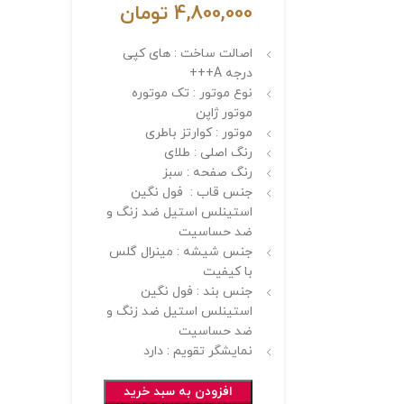
4,800,000
تومان
اصالت ساخت : های کپی
درجه A+++
نوع موتور : تک موتوره
موتور ژاپن
موتور : کوارتز باطری
رنگ اصلی : طلای
رنگ صفحه : سبز
جنس قاب : فول نگین
استینلس استیل ضد زنگ و
ضد حساسیت
جنس شیشه : مینرال گلس
با کیفیت
جنس بند : فول نگین
استینلس استیل ضد زنگ و
ضد حساسیت
نمایشگر تقویم : دارد
افزودن به سبد خرید