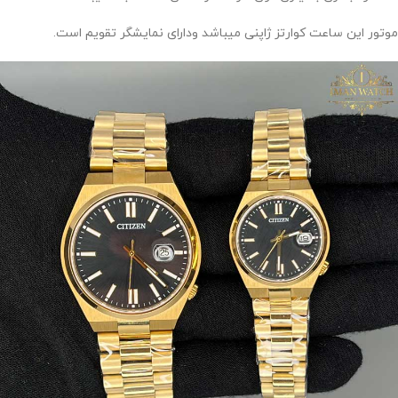
موتور این ساعت کوارتز ژاپنی میباشد ودارای نمایشگر تقویم است.