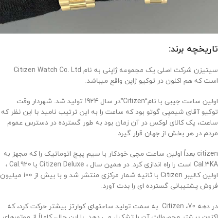
تاریخچه برند:
سیتیزن شرکت اصلی یک مجموعه ژاپنی به نام Citizen Watch Co. Ltd
است که هم اکنون در توکیو ژاپن واقع میباشد.
اولین ساعت جیبی با نام“Citizen”در سال 1924 تولید شد. شهردار وقت
توکیو آقای شیمپِی گوتو بود که ساعت را به این ترتیب نامید با این نظر که
ساعت، یک کالای لوکس در آن زمان بود به طور گسترده در دسترس عموم
مردم در هر بخش از جهان قرار گیرد.
citizen بعداً اولین ساعت مچی خودکار با سیم پیچ اتوماتیک را که مجهز به
Cal.3KA است را راه اندازی کرد. در همین سال ، Citizen Deluxe با Cal.920 ،
اولین کالیبر Citizen با ثانیه شمار مرکزی منتشر شد و با بیش از 100 میلیون
فروش پشتیبانی گسترده ای را بدت آورد.
در دهه 70، Citizen به سمت تولید ساعتهای کوارتز بیشتر حرکت کرد، که
اکنون بیشتر محصولات آن را تشکیل می دهد. با این حال، کاملاً از موتورهای